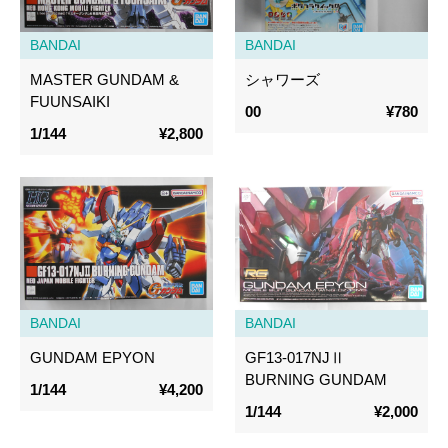
BANDAI
BANDAI
MASTER GUNDAM &
シャワーズ
FUUNSAIKI
00
¥780
1/144
¥2,800
BANDAI
BANDAI
GUNDAM EPYON
GF13-017NJⅡ
BURNING GUNDAM
1/144
¥4,200
1/144
¥2,000