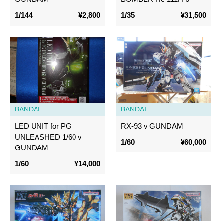
1/144
¥2,800
1/35
¥31,500
BANDAI
BANDAI
LED UNIT for PG
RX-93 v GUNDAM
UNLEASHED 1/60 v
1/60
¥60,000
GUNDAM
1/60
¥14,000