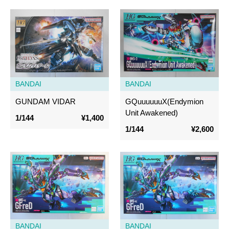
BANDAI
BANDAI
GUNDAM VIDAR
GQuuuuuuX(Endymion
Unit Awakened)
1/144
¥1,400
1/144
¥2,600
BANDAI
BANDAI