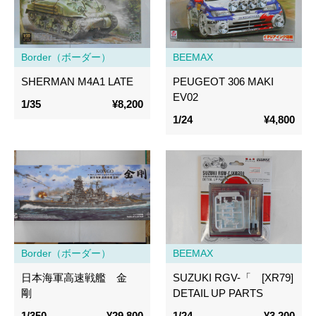
Border（ボーダー）
BEEMAX
SHERMAN M4A1 LATE
PEUGEOT 306 MAKI
EV02
1/35
¥8,200
1/24
¥4,800
Border（ボーダー）
BEEMAX
日本海軍高速戦艦 金
SUZUKI RGV-「 [XR79]
剛
DETAIL UP PARTS
1/350
¥29,800
1/24
¥3,200