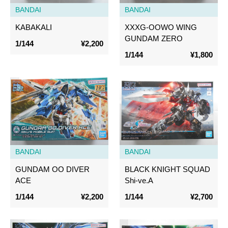
BANDAI
BANDAI
KABAKALI
XXXG-OOWO WING
GUNDAM ZERO
1/144
¥2,200
1/144
¥1,800
BANDAI
BANDAI
GUNDAM OO DIVER
BLACK KNIGHT SQUAD
ACE
Shi-ve.A
1/144
¥2,200
1/144
¥2,700