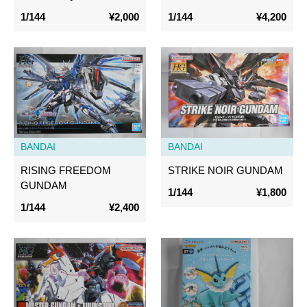
1/144
¥2,000
1/144
¥4,200
BANDAI
BANDAI
RISING FREEDOM
STRIKE NOIR GUNDAM
GUNDAM
1/144
¥1,800
1/144
¥2,400