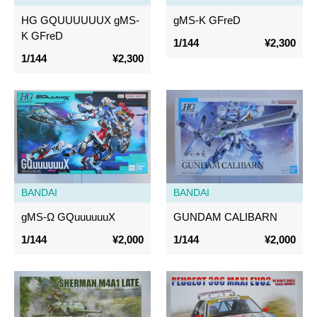
HG GQUUUUUUX gMS-
gMS-K GFreD
K GFreD
1/144
¥2,300
1/144
¥2,300
BANDAI
BANDAI
gMS-Ω GQuuuuuuX
GUNDAM CALIBARN
1/144
¥2,000
1/144
¥2,000