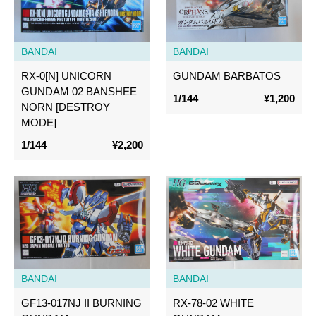
BANDAI
BANDAI
RX-0[N] UNICORN
GUNDAM BARBATOS
GUNDAM 02 BANSHEE
1/144
¥1,200
NORN [DESTROY
MODE]
1/144
¥2,200
BANDAI
BANDAI
GF13-017NJ II BURNING
RX-78-02 WHITE