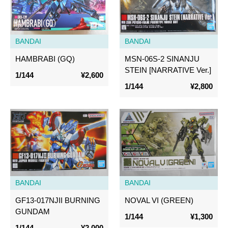
BANDAI
BANDAI
HAMBRABI (GQ)
MSN-06S-2 SINANJU
STEIN [NARRATIVE Ver.]
1/144
¥2,600
1/144
¥2,800
BANDAI
BANDAI
GF13-017NJII BURNING
NOVAL VI (GREEN)
GUNDAM
1/144
¥1,300
1/144
¥2,000