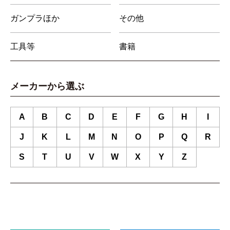
ガンプラほか
その他
工具等
書籍
メーカーから選ぶ
A
B
C
D
E
F
G
H
I
J
K
L
M
N
O
P
Q
R
S
T
U
V
W
X
Y
Z