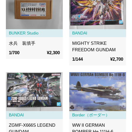
BUNKER Studio
BANDAI
水兵 装填手
MIGHTY STRIKE
FREEDOM GUNDAM
1/700
¥2,300
1/144
¥2,700
BANDAI
Border（ボーダー）
ZGMF-X666S LEGEND
WW II GERMAN
GUNDAM
BOMBER He 111H-6