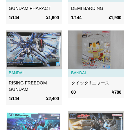
GUNDAM PHARACT
DEMI BARDING
1/144
¥1,900
1/144
¥1,900
BANDAI
BANDAI
RISING FREEDOM
クイック!! ニャース
GUNDAM
00
¥780
1/144
¥2,400