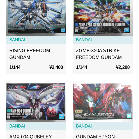
BANDAI
BANDAI
RISING FREEDOM
ZGMF-X20A STRIKE
GUNDAM
FREEDOM GUNDAM
1/144
¥2,400
1/144
¥2,200
BANDAI
BANDAI
AMX-004 QUBELEY
GUNDAM EPYON