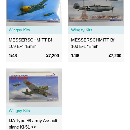
Wingsy Kits
Wingsy Kits
MESSERSCHMITT Bf
MESSERSCHMITT Bf
109 E-4 “Emil”
109 E-1 “Emil”
1/48
¥7,200
1/48
¥7,200
Wingsy Kits
IJA Type 99 army Assault
plane Ki-51 <
>