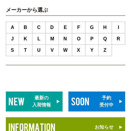
メーカーから選ぶ
A
B
C
D
E
F
G
H
I
J
K
L
M
N
O
P
Q
R
S
T
U
V
W
X
Y
Z
最新の
予約
入荷情報
受付中
お知らせ