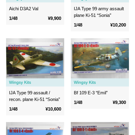
Aichi D3A2 Val
IJA Type 99 army assault
plane Ki-51 “Sonia”
1/48
¥9,900
1/48
¥10,200
Wingsy Kits
Wingsy Kits
IJA Type 99 assault /
Bf 109 E-3 “Emil”
recon. plane Ki-51 “Sonia”
1/48
¥9,300
1/48
¥10,600