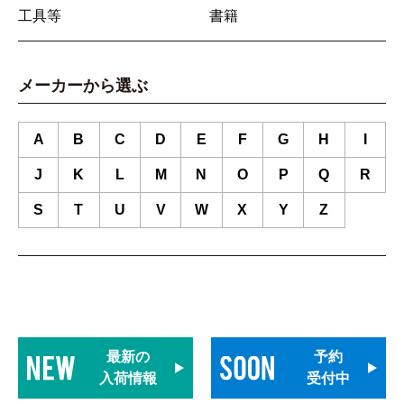
工具等
書籍
メーカーから選ぶ
A
B
C
D
E
F
G
H
I
J
K
L
M
N
O
P
Q
R
S
T
U
V
W
X
Y
Z
最新の
予約
入荷情報
受付中