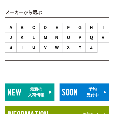
メーカーから選ぶ
A
B
C
D
E
F
G
H
I
J
K
L
M
N
O
P
Q
R
S
T
U
V
W
X
Y
Z
最新の
予約
入荷情報
受付中