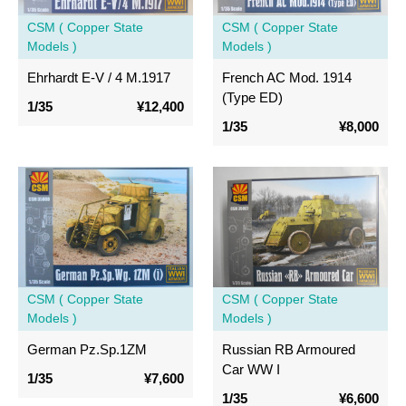
CSM ( Copper State
CSM ( Copper State
Models )
Models )
Ehrhardt E-V / 4 M.1917
French AC Mod. 1914
(Type ED)
1/35
¥12,400
1/35
¥8,000
CSM ( Copper State
CSM ( Copper State
Models )
Models )
German Pz.Sp.1ZM
Russian RB Armoured
Car WW I
1/35
¥7,600
1/35
¥6,600