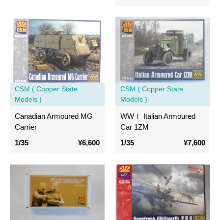
CSM ( Copper State
CSM ( Copper State
Models )
Models )
Canadian Armoured MG
WWⅠ Italian Armoured
Carrier
Car 1ZM
1/35
¥6,600
1/35
¥7,600