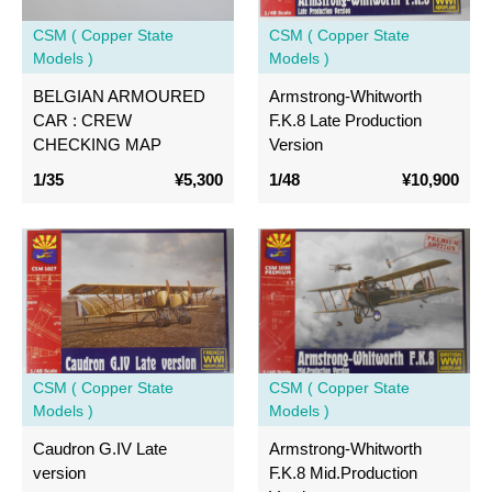
CSM ( Copper State
CSM ( Copper State
Models )
Models )
BELGIAN ARMOURED
Armstrong-Whitworth
CAR : CREW
F.K.8 Late Production
CHECKING MAP
Version
1/35
¥5,300
1/48
¥10,900
CSM ( Copper State
CSM ( Copper State
Models )
Models )
Caudron G.IV Late
Armstrong-Whitworth
version
F.K.8 Mid.Production