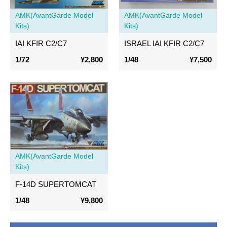
AMK(AvantGarde Model
AMK(AvantGarde Model
Kits)
Kits)
IAI KFIR C2/C7
ISRAEL IAI KFIR C2/C7
1/72
¥2,800
1/48
¥7,500
AMK(AvantGarde Model
Kits)
F-14D SUPERTOMCAT
1/48
¥9,800