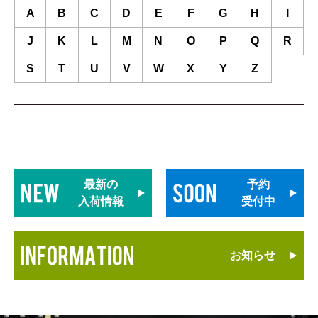
A
B
C
D
E
F
G
H
I
J
K
L
M
N
O
P
Q
R
S
T
U
V
W
X
Y
Z
最新の
予約
入荷情報
受付中
お知らせ