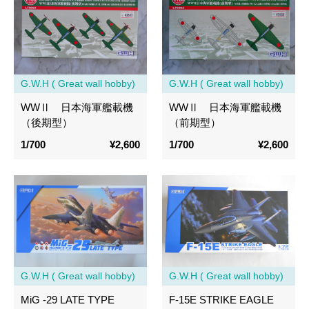
G.W.H ( Great wall hobby)
G.W.H ( Great wall hobby)
WWⅡ 日本海軍艦載機
WWⅡ 日本海軍艦載機
（後期型）
（前期型）
1/700
¥2,600
1/700
¥2,600
G.W.H ( Great wall hobby)
G.W.H ( Great wall hobby)
MiG -29 LATE TYPE
F-15E STRIKE EAGLE