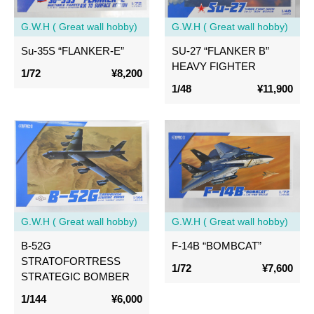
G.W.H ( Great wall hobby)
G.W.H ( Great wall hobby)
Su-35S “FLANKER-E”
SU-27 “FLANKER B”
HEAVY FIGHTER
1/72
¥8,200
1/48
¥11,900
G.W.H ( Great wall hobby)
G.W.H ( Great wall hobby)
B-52G
F-14B “BOMBCAT”
STRATOFORTRESS
1/72
¥7,600
STRATEGIC BOMBER
1/144
¥6,000