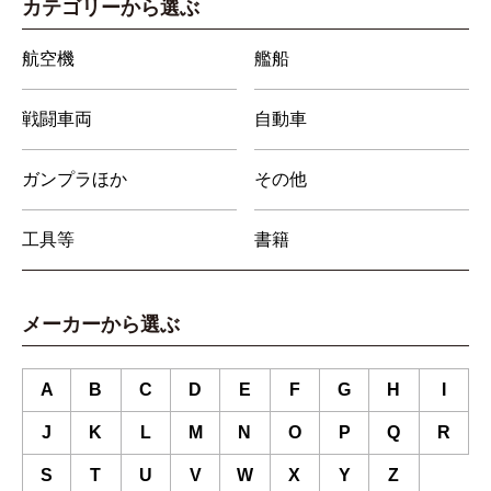
カテゴリーから選ぶ
航空機
艦船
戦闘車両
自動車
ガンプラほか
その他
工具等
書籍
メーカーから選ぶ
A
B
C
D
E
F
G
H
I
J
K
L
M
N
O
P
Q
R
S
T
U
V
W
X
Y
Z