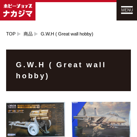
TOP
商品
G.W.H ( Great wall hobby)
G.W.H ( Great wall
hobby)