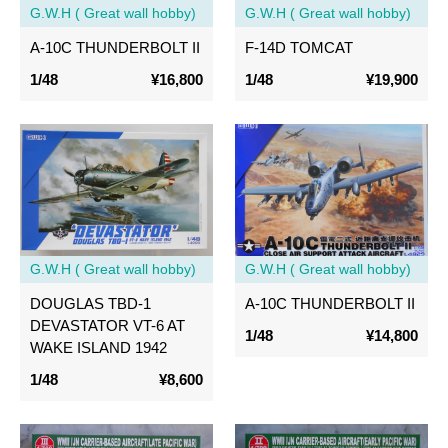
G.W.H ( Great wall hobby)
G.W.H ( Great wall hobby)
A-10C THUNDERBOLT II
F-14D TOMCAT
1/48
¥16,800
1/48
¥19,900
G.W.H ( Great wall hobby)
G.W.H ( Great wall hobby)
DOUGLAS TBD-1
A-10C THUNDERBOLT II
DEVASTATOR VT-6 AT
1/48
¥14,800
WAKE ISLAND 1942
1/48
¥8,600