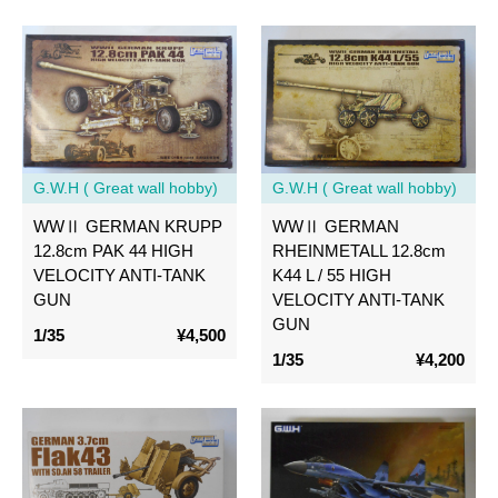
G.W.H ( Great wall hobby)
G.W.H ( Great wall hobby)
WWⅡ GERMAN KRUPP
WWⅡ GERMAN
12.8cm PAK 44 HIGH
RHEINMETALL 12.8cm
VELOCITY ANTI-TANK
K44 L / 55 HIGH
GUN
VELOCITY ANTI-TANK
GUN
1/35
¥4,500
1/35
¥4,200