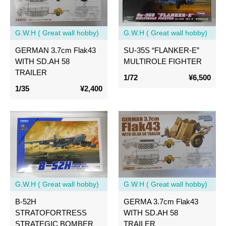
G.W.H ( Great wall hobby)
G.W.H ( Great wall hobby)
GERMAN 3.7cm Flak43
SU-35S “FLANKER-E”
WITH SD.AH 58
MULTIROLE FIGHTER
TRAILER
1/72
¥6,500
1/35
¥2,400
G.W.H ( Great wall hobby)
G.W.H ( Great wall hobby)
B-52H
GERMA 3.7cm Flak43
STRATOFORTRESS
WITH SD.AH 58
STRATEGIC BOMBER
TRAILER