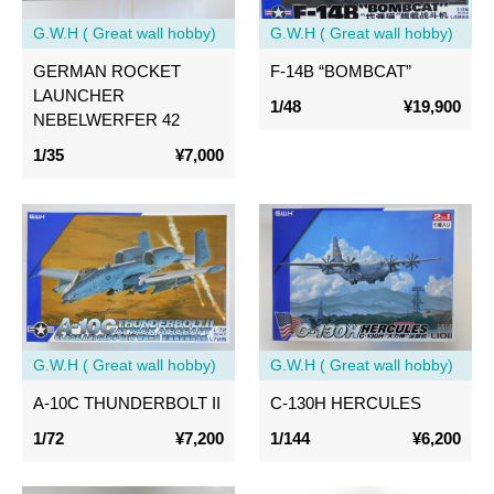
G.W.H ( Great wall hobby)
G.W.H ( Great wall hobby)
GERMAN ROCKET
F-14B “BOMBCAT”
LAUNCHER
1/48
¥19,900
NEBELWERFER 42
1/35
¥7,000
G.W.H ( Great wall hobby)
G.W.H ( Great wall hobby)
A-10C THUNDERBOLT II
C-130H HERCULES
1/72
¥7,200
1/144
¥6,200