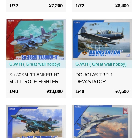
1/72
¥7,200
1/72
¥6,400
G.W.H ( Great wall hobby)
G.W.H ( Great wall hobby)
Su-30SM “FLANKER-H”
DOUGLAS TBD-1
MULTI-ROLE FIGHTER
DEVASTATOR
1/48
¥13,800
1/48
¥7,500