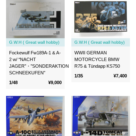
G.W.H ( Great wall hobby)
G.W.H ( Great wall hobby)
Fockewulf Fw189A-1 & A-
WWII GERMAN
2 w/ “NACHT
MOTORCYCLE BMW
JAGER”・”SONDERAKTION
R75 & Tündapp KS750
SCHNEEKUFEN”
1/35
¥7,400
1/48
¥9,000