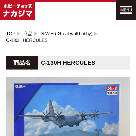
TOP
商品
G.W.H ( Great wall hobby)
C-130H HERCULES
商品名
C-130H HERCULES