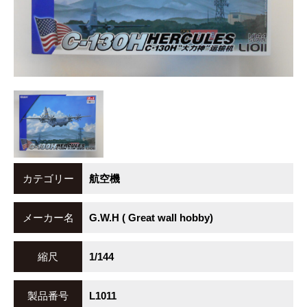
カテゴリー
航空機
メーカー名
G.W.H ( Great wall hobby)
縮尺
1/144
製品番号
L1011