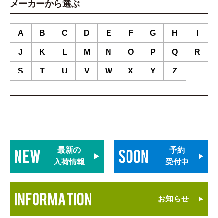
メーカーから選ぶ
A
B
C
D
E
F
G
H
I
J
K
L
M
N
O
P
Q
R
S
T
U
V
W
X
Y
Z
最新の
予約
入荷情報
受付中
お知らせ