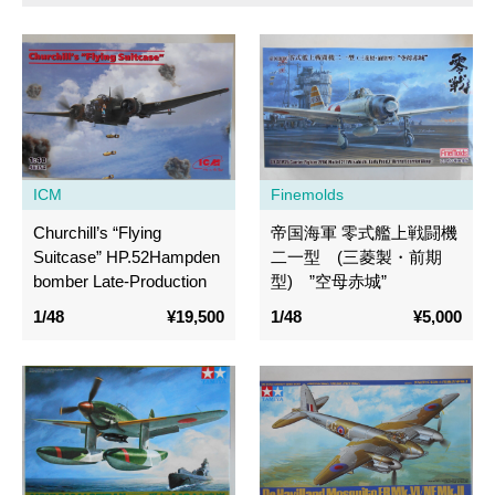
ICM
Finemolds
Churchill’s “Flying
帝国海軍 零式艦上戦闘機
Suitcase” HP.52Hampden
二一型 (三菱製・前期
bomber Late-Production
型) ”空母赤城”
1/48
¥19,500
1/48
¥5,000