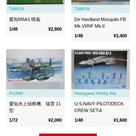
TAMIYA
TAMIYA
愛知M6A1 晴嵐
De Havilland Mosquito FB
Mk.VI/NF Mk.II
1/48
¥2,800
1/48
¥3,400
FUJIMI
Hasegawa Hobby Kits
愛知水上偵察機 瑞雲 11
U.S.NAVY PILOT/DECK
型
CREW SET:A
1/72
¥2,000
1/48
¥1,600