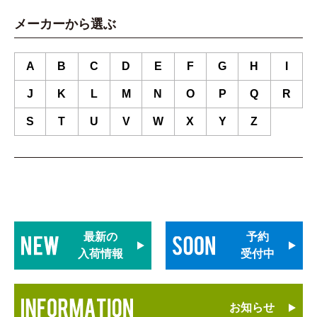
メーカーから選ぶ
A
B
C
D
E
F
G
H
I
J
K
L
M
N
O
P
Q
R
S
T
U
V
W
X
Y
Z
最新の
予約
入荷情報
受付中
お知らせ