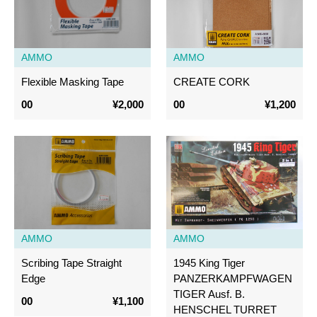
AMMO
AMMO
Flexible Masking Tape
CREATE CORK
00
¥2,000
00
¥1,200
AMMO
AMMO
Scribing Tape Straight
1945 King Tiger
Edge
PANZERKAMPFWAGEN
TIGER Ausf. B.
00
¥1,100
HENSCHEL TURRET