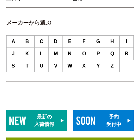
メーカーから選ぶ
A
B
C
D
E
F
G
H
I
J
K
L
M
N
O
P
Q
R
S
T
U
V
W
X
Y
Z
最新の
予約
入荷情報
受付中