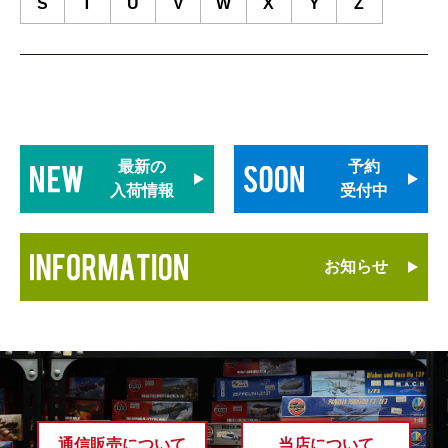
S
T
U
V
W
X
Y
Z
最新の
予約
入荷情報
受付中
お知らせ
通信販売について
当店について