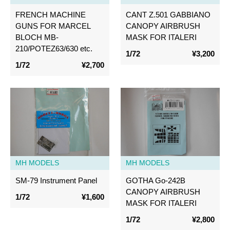
FRENCH MACHINE
CANT Z.501 GABBIANO
GUNS FOR MARCEL
CANOPY AIRBRUSH
BLOCH MB-
MASK FOR ITALERI
210/POTEZ63/630 etc.
1/72
¥3,200
1/72
¥2,700
MH MODELS
MH MODELS
SM-79 Instrument Panel
GOTHA Go-242B
CANOPY AIRBRUSH
1/72
¥1,600
MASK FOR ITALERI
1/72
¥2,800