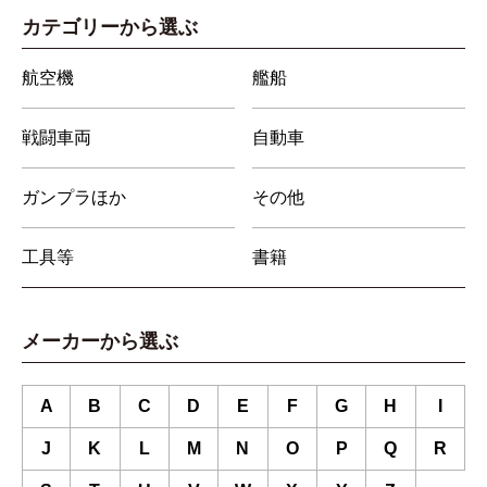
カテゴリーから選ぶ
航空機
艦船
戦闘車両
自動車
ガンプラほか
その他
工具等
書籍
メーカーから選ぶ
A
B
C
D
E
F
G
H
I
J
K
L
M
N
O
P
Q
R