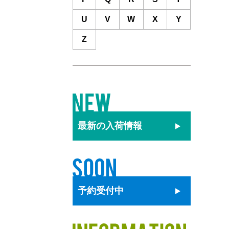
U
V
W
X
Y
Z
最新の
入荷情報
予約
受付中