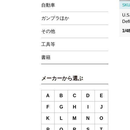
SK
自動車
U.S.
ガンプラほか
Defl
1/4
その他
工具等
書籍
メーカーから選ぶ
A
B
C
D
E
F
G
H
I
J
K
L
M
N
O
P
Q
R
S
T