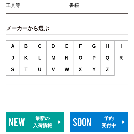
工具等
書籍
メーカーから選ぶ
A
B
C
D
E
F
G
H
I
J
K
L
M
N
O
P
Q
R
S
T
U
V
W
X
Y
Z
最新の
予約
入荷情報
受付中