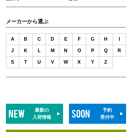
メーカーから選ぶ
A
B
C
D
E
F
G
H
I
J
K
L
M
N
O
P
Q
R
S
T
U
V
W
X
Y
Z
最新の
予約
入荷情報
受付中