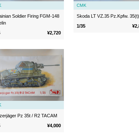
K
CMK
ainian Soldier Firing FGM-148
Skoda LT VZ.35 Pz.Kpfw. 35(t
lin
1/35
¥2,
5
¥2,720
K
zerjäger Pz 35t / R2 TACAM
5
¥4,000