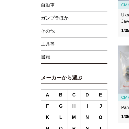
CM
自動車
Ukr
ガンプラほか
Jave
1/3
その他
工具等
書籍
メーカーから選ぶ
A
B
C
D
E
CM
F
G
H
I
J
Pan
1/3
K
L
M
N
O
P
Q
R
S
T