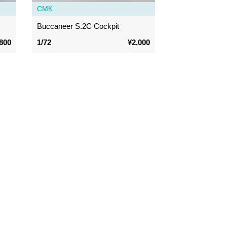
CMK
)
Buccaneer S.2C Cockpit
800
1/72
¥2,000