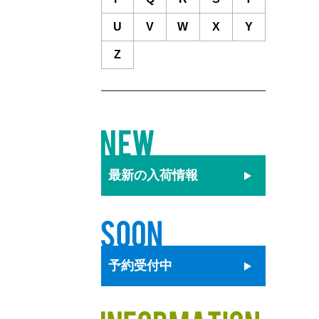
U
V
W
X
Y
Z
最新の
入荷情報
予約
受付中