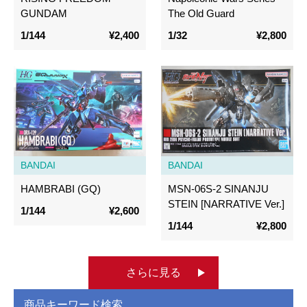
GUNDAM
The Old Guard
1/144
¥2,400
1/32
¥2,800
BANDAI
BANDAI
HAMBRABI (GQ)
MSN-06S-2 SINANJU
STEIN [NARRATIVE Ver.]
1/144
¥2,600
1/144
¥2,800
さらに見る
商品キーワード検索