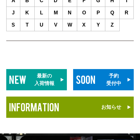
A
B
C
D
E
F
G
H
I
J
K
L
M
N
O
P
Q
R
S
T
U
V
W
X
Y
Z
最新の
予約
入荷情報
受付中
お知らせ