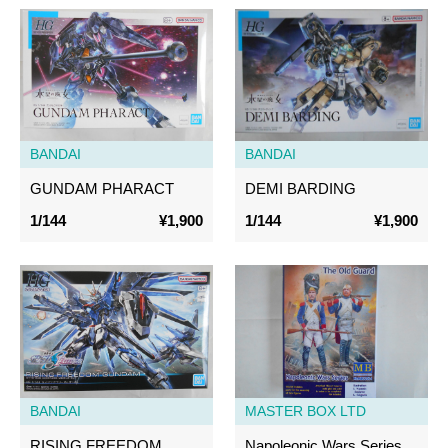
BANDAI
BANDAI
GUNDAM PHARACT
DEMI BARDING
1/144
¥1,900
1/144
¥1,900
BANDAI
MASTER BOX LTD
RISING FREEDOM
Napoleonic Wars Series