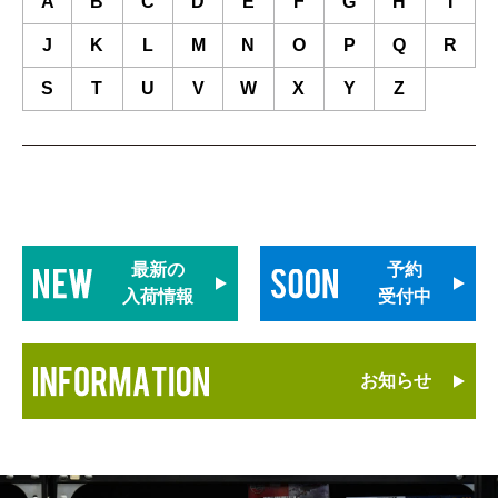
A
B
C
D
E
F
G
H
I
J
K
L
M
N
O
P
Q
R
S
T
U
V
W
X
Y
Z
最新の
予約
入荷情報
受付中
お知らせ