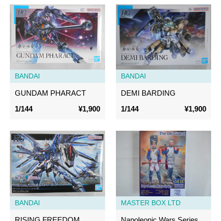
BANDAI
BANDAI
GUNDAM PHARACT
DEMI BARDING
1/144
¥1,900
1/144
¥1,900
BANDAI
MASTER BOX LTD
RISING FREEDOM
Napoleonic Wars Series