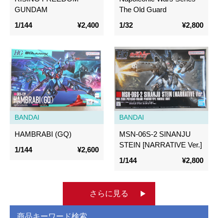
GUNDAM
The Old Guard
1/144
¥2,400
1/32
¥2,800
BANDAI
BANDAI
HAMBRABI (GQ)
MSN-06S-2 SINANJU
STEIN [NARRATIVE Ver.]
1/144
¥2,600
1/144
¥2,800
さらに見る
商品キーワード検索