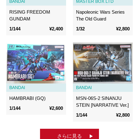
BANDAI
MASTER BOX LTD
RISING FREEDOM
Napoleonic Wars Series
GUNDAM
The Old Guard
1/144
¥2,400
1/32
¥2,800
BANDAI
BANDAI
HAMBRABI (GQ)
MSN-06S-2 SINANJU
STEIN [NARRATIVE Ver.]
1/144
¥2,600
1/144
¥2,800
さらに見る