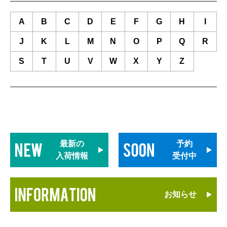
A
B
C
D
E
F
G
H
I
J
K
L
M
N
O
P
Q
R
S
T
U
V
W
X
Y
Z
最新の
予約
入荷情報
受付中
お知らせ