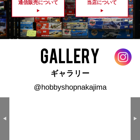
通信販売について
当店について
ALBION ALLOYS
ALEC
AMG (ARSENAL MODEL GROUP)
AMK(AvantGarde Model Kits)
AMMO
AMP
AMT
Amusing Hobby
ギャラリー
answer
AOSIMA
@hobbyshopnakajima
ARII
ARMA HOBBY
ARMORY
ARTETJE
ARTIST HOBBY
ASK DISTRIBUTION