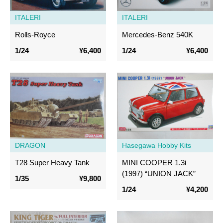
ITALERI
ITALERI
Rolls-Royce
Mercedes-Benz 540K
1/24
¥6,400
1/24
¥6,400
DRAGON
Hasegawa Hobby Kits
T28 Super Heavy Tank
MINI COOPER 1.3i
(1997) “UNION JACK”
1/35
¥9,800
1/24
¥4,200