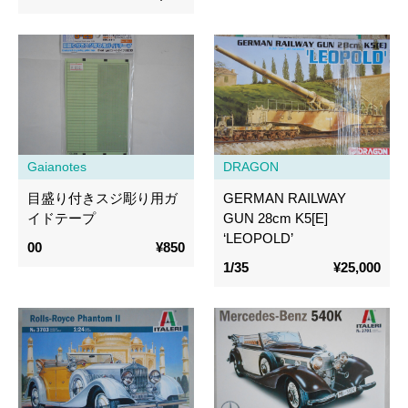
Gaianotes
DRAGON
目盛り付きスジ彫り用ガ
GERMAN RAILWAY
イドテープ
GUN 28cm K5[E]
‘LEOPOLD’
00
¥850
1/35
¥25,000