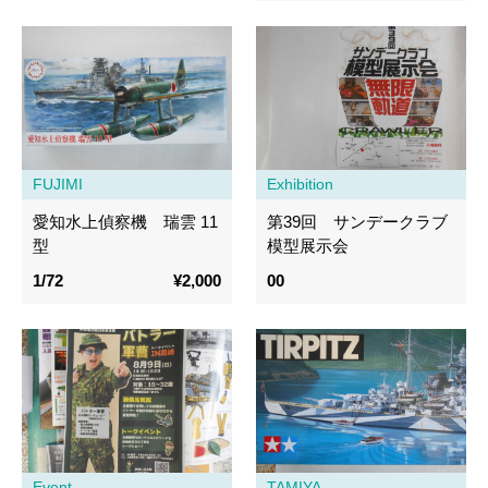
FUJIMI
Exhibition
愛知水上偵察機 瑞雲 11
第39回 サンデークラブ
型
模型展示会
1/72
¥2,000
00
Event
TAMIYA