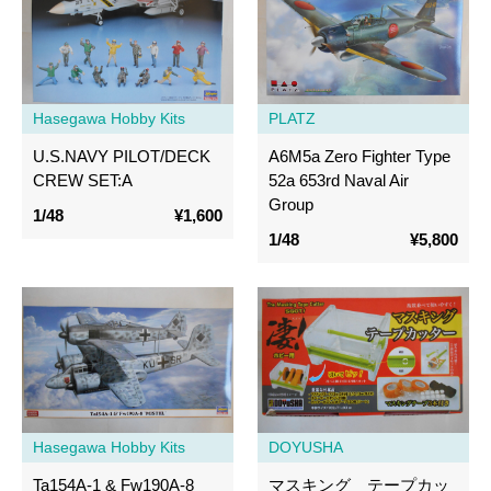
Hasegawa Hobby Kits
PLATZ
U.S.NAVY PILOT/DECK
A6M5a Zero Fighter Type
CREW SET:A
52a 653rd Naval Air
Group
1/48
¥1,600
1/48
¥5,800
Hasegawa Hobby Kits
DOYUSHA
Ta154A-1 & Fw190A-8
マスキング テープカッ