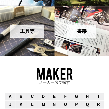
工具等
書籍
メーカー名で探す
A
B
C
D
E
F
G
H
I
J
K
L
M
N
O
P
Q
R