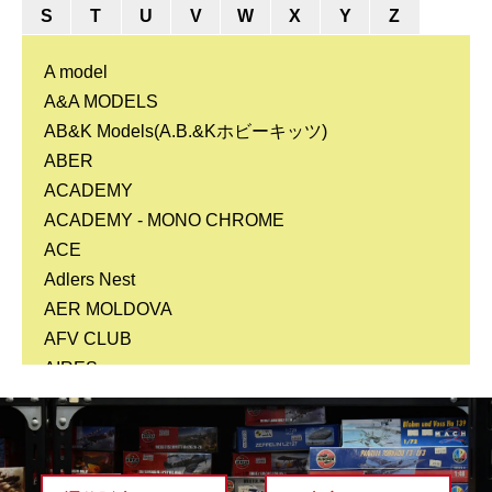
S
T
U
V
W
X
Y
Z
A model
A&A MODELS
AB&K Models(A.B.&Kホビーキッツ)
ABER
ACADEMY
ACADEMY - MONO CHROME
ACE
Adlers Nest
AER MOLDOVA
AFV CLUB
AIRES
AIRFIX
AK
alan
ALANGER