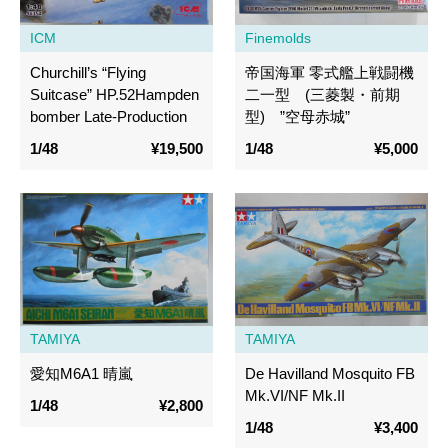
ICM
Finemolds
Churchill’s “Flying
帝国海軍 零式艦上戦闘機
Suitcase” HP.52Hampden
二一型 (三菱製・前期
bomber Late-Production
型) ”空母赤城”
1/48
¥19,500
1/48
¥5,000
TAMIYA
TAMIYA
愛知M6A1 晴嵐
De Havilland Mosquito FB
Mk.VI/NF Mk.II
1/48
¥2,800
1/48
¥3,400