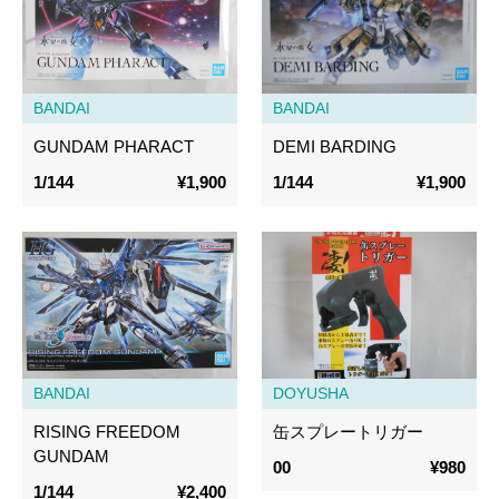
BANDAI
BANDAI
GUNDAM PHARACT
DEMI BARDING
1/144
¥1,900
1/144
¥1,900
BANDAI
DOYUSHA
RISING FREEDOM
缶スプレートリガー
GUNDAM
00
¥980
1/144
¥2,400