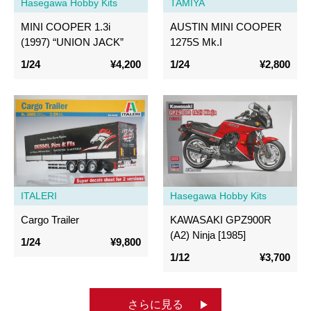
Hasegawa Hobby Kits
TAMIYA
MINI COOPER 1.3i
AUSTIN MINI COOPER
(1997) “UNION JACK”
1275S Mk.I
1/24
¥4,200
1/24
¥2,800
ITALERI
Hasegawa Hobby Kits
Cargo Trailer
KAWASAKI GPZ900R
(A2) Ninja [1985]
1/24
¥9,800
1/12
¥3,700
さらに見る