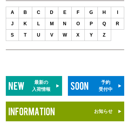
A
B
C
D
E
F
G
H
I
J
K
L
M
N
O
P
Q
R
S
T
U
V
W
X
Y
Z
最新の
予約
入荷情報
受付中
お知らせ