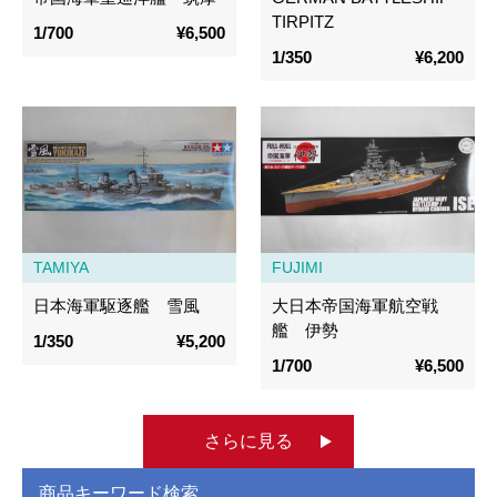
TIRPITZ
1/700
¥6,500
1/350
¥6,200
TAMIYA
FUJIMI
日本海軍駆逐艦 雪風
大日本帝国海軍航空戦
艦 伊勢
1/350
¥5,200
1/700
¥6,500
さらに見る
商品キーワード検索