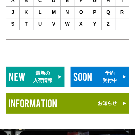
A
B
C
D
E
F
G
H
I
J
K
L
M
N
O
P
Q
R
S
T
U
V
W
X
Y
Z
最新の
予約
入荷情報
受付中
お知らせ