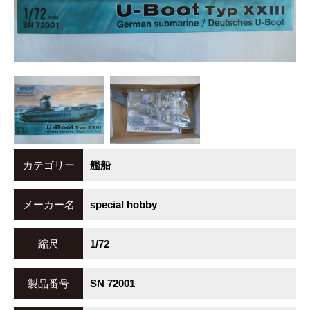
カテゴリー
艦船
メーカー名
special hobby
縮尺
1/72
製品番号
SN 72001