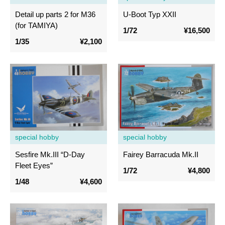
Detail up parts 2 for M36
U-Boot Typ XXII
(for TAMIYA)
1/72
¥16,500
1/35
¥2,100
special hobby
special hobby
Sesfire Mk.III “D-Day
Fairey Barracuda Mk.II
Fleet Eyes”
1/72
¥4,800
1/48
¥4,600