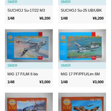
SMER
SMER
SUCHOJ Su-17/22 M3
SUCHOJ Su-25 UB/UBK
1/48
¥6,200
1/48
¥6,200
SMER
SMER
MiG 17 F/LiM 6 bis
MiG 17 PF/PFU/Lim 6M
1/48
¥3,000
1/48
¥3,000