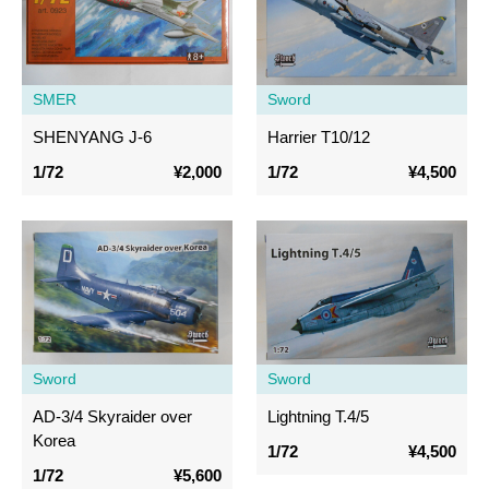
SMER
Sword
SHENYANG J-6
Harrier T10/12
1/72
¥2,000
1/72
¥4,500
Sword
Sword
AD-3/4 Skyraider over
Lightning T.4/5
Korea
1/72
¥4,500
1/72
¥5,600