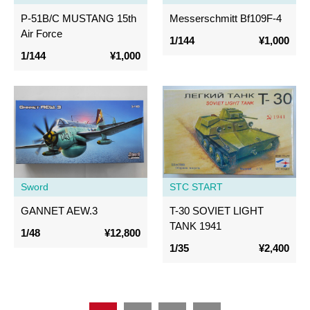
P-51B/C MUSTANG 15th
Messerschmitt Bf109F-4
Air Force
1/144
¥1,000
1/144
¥1,000
Sword
STC START
GANNET AEW.3
T-30 SOVIET LIGHT
TANK 1941
1/48
¥12,800
1/35
¥2,400