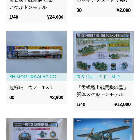
零式艦上戦闘機 21型
シャインブレード KIWA
スケルトンモデル
00
¥2,000
1/48
¥24,000
SHIMOMURA ALEC CO.
スタジオ ミド MID
超極細 ウノ 1 X 1
「零式艦上戦闘機21型」
胴体スケルトンモデル
00
¥2,600
1/48
¥12,000