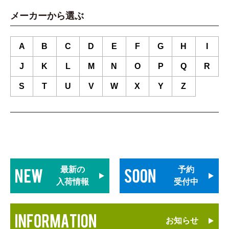
メーカーから選ぶ
A
B
C
D
E
F
G
H
I
J
K
L
M
N
O
P
Q
R
S
T
U
V
W
X
Y
Z
最新の
予約
入荷情報
受付中
お知らせ