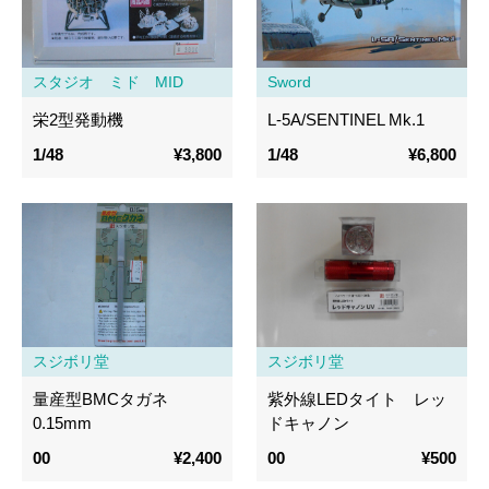
スタジオ ミド MID
Sword
栄2型発動機
L-5A/SENTINEL Mk.1
1/48
¥3,800
1/48
¥6,800
スジボリ堂
スジボリ堂
量産型BMCタガネ
紫外線LEDタイト レッ
0.15mm
ドキャノン
00
¥2,400
00
¥500