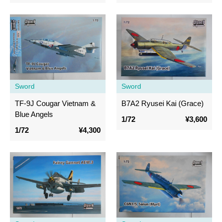
Sword
Sword
TF-9J Cougar Vietnam &
B7A2 Ryusei Kai (Grace)
Blue Angels
1/72
¥3,600
1/72
¥4,300