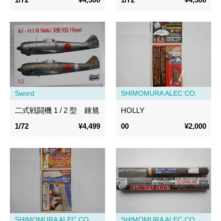
Sword
SHIMOMURA ALEC CO.
二式戦闘機 1 / 2 型 鍾馗
HOLLY
1/72
¥4,499
00
¥2,000
SHIMOMURA ALEC CO.
SHIMOMURA ALEC CO.