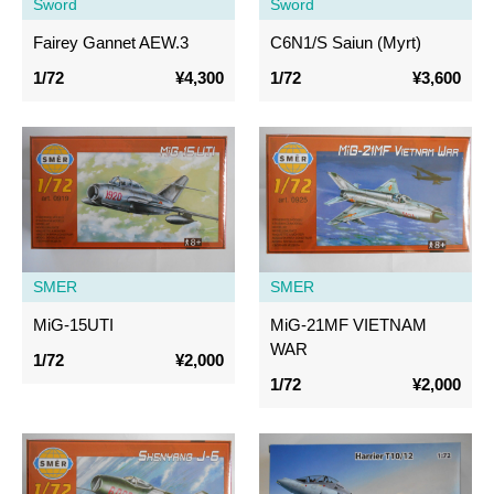
Sword
Sword
Fairey Gannet AEW.3
C6N1/S Saiun (Myrt)
1/72
¥4,300
1/72
¥3,600
SMER
SMER
MiG-15UTI
MiG-21MF VIETNAM
WAR
1/72
¥2,000
1/72
¥2,000