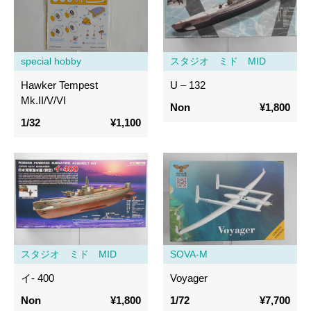
special hobby
スタジオ ミド MID
Hawker Tempest
U – 132
Mk.II/V/VI
Non
¥1,800
1/32
¥1,100
スタジオ ミド MID
SOVA-M
イ- 400
Voyager
Non
¥1,800
1/72
¥7,700