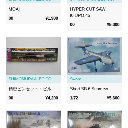
MOAI
HYPER CUT SAW
t0.1/PO.45
00
¥1,900
00
¥5,000
SHIMOMURA ALEC CO.
Sword
精密ピンセット・ビル
Short SB.6 Seamew
00
¥4,200
1/72
¥5,600