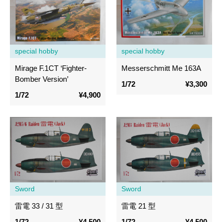
special hobby
special hobby
Mirage F.1CT ‘Fighter-
Messerschmitt Me 163A
Bomber Version’
1/72
¥3,300
1/72
¥4,900
Sword
Sword
雷電 33 / 31 型
雷電 21 型
1/72
¥4,500
1/72
¥4,500