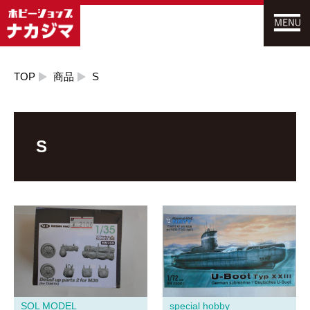
TOP
商品
S
S
SOL MODEL
special hobby