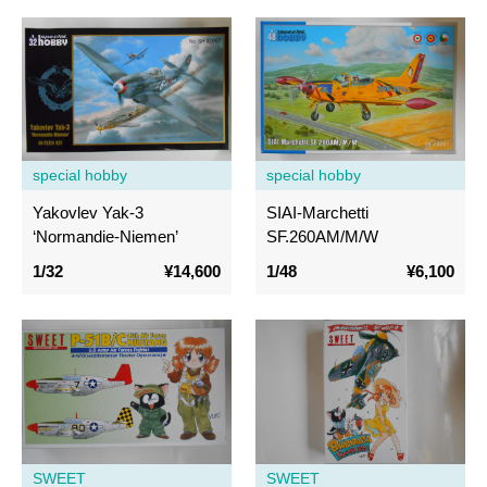
special hobby
special hobby
Yakovlev Yak-3
SIAI-Marchetti
‘Normandie-Niemen’
SF.260AM/M/W
1/32
¥14,600
1/48
¥6,100
SWEET
SWEET