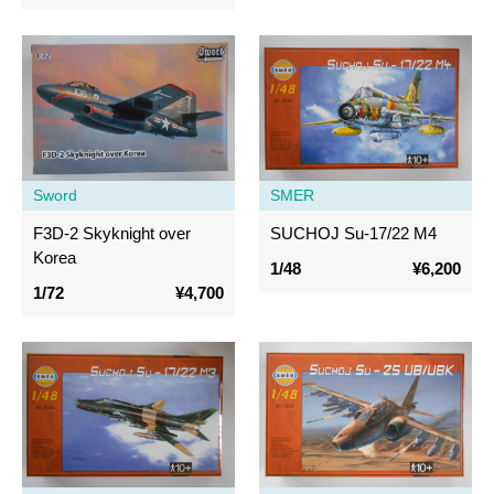
Sword
SMER
F3D-2 Skyknight over
SUCHOJ Su-17/22 M4
Korea
1/48
¥6,200
1/72
¥4,700