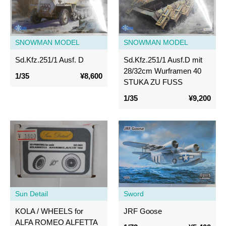
SNOWMAN MODEL
SNOWMAN MODEL
Sd.Kfz.251/1 Ausf. D
Sd.Kfz.251/1 Ausf.D mit
28/32cm Wurframen 40
1/35
¥8,600
STUKA ZU FUSS
1/35
¥9,200
Sun Detail
Sword
KOLA / WHEELS for
JRF Goose
ALFA ROMEO ALFETTA