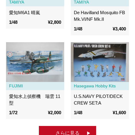
TAMIYA
TAMIYA
愛知M6A1 晴嵐
De Havilland Mosquito FB
Mk.VI/NF Mk.II
1/48
¥2,800
1/48
¥3,400
FUJIMI
Hasegawa Hobby Kits
愛知水上偵察機 瑞雲 11
U.S.NAVY PILOT/DECK
型
CREW SET:A
1/72
¥2,000
1/48
¥1,600
さらに見る