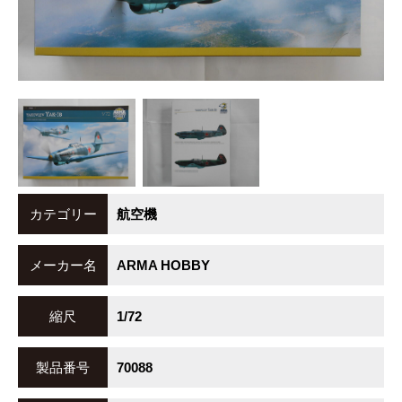
カテゴリー
航空機
メーカー名
ARMA HOBBY
縮尺
1/72
製品番号
70088