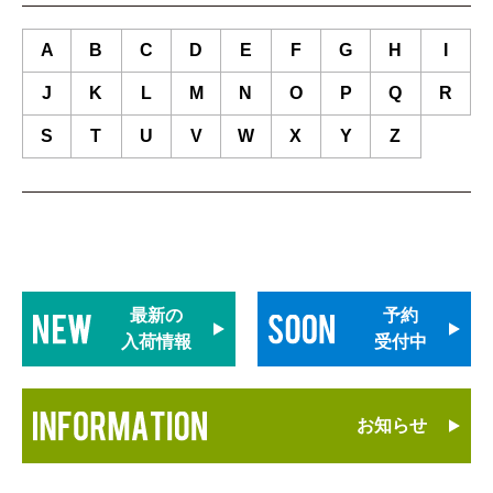
A
B
C
D
E
F
G
H
I
J
K
L
M
N
O
P
Q
R
S
T
U
V
W
X
Y
Z
最新の
予約
入荷情報
受付中
お知らせ