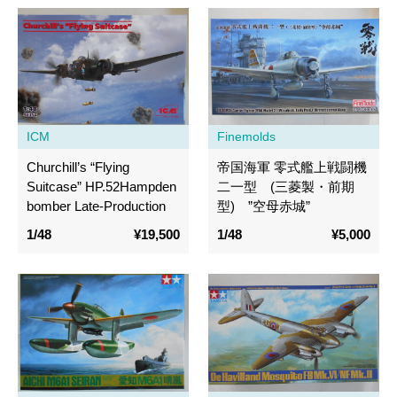
ICM
Finemolds
Churchill’s “Flying
帝国海軍 零式艦上戦闘機
Suitcase” HP.52Hampden
二一型 (三菱製・前期
bomber Late-Production
型) ”空母赤城”
1/48
¥19,500
1/48
¥5,000