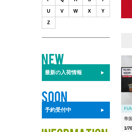
U
V
W
X
Y
Z
最新の
入荷情報
FU
予約
受付中
帝
1/7