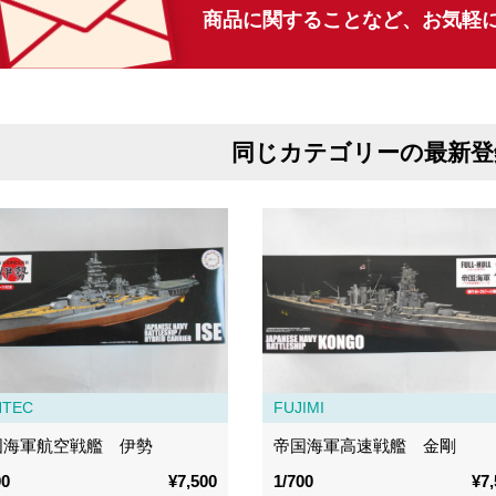
商品に関することなど、
お気軽
同じカテゴリーの最新登
NTEC
FUJIMI
国海軍航空戦艦 伊勢
帝国海軍高速戦艦 金剛
00
¥7,500
1/700
¥7,