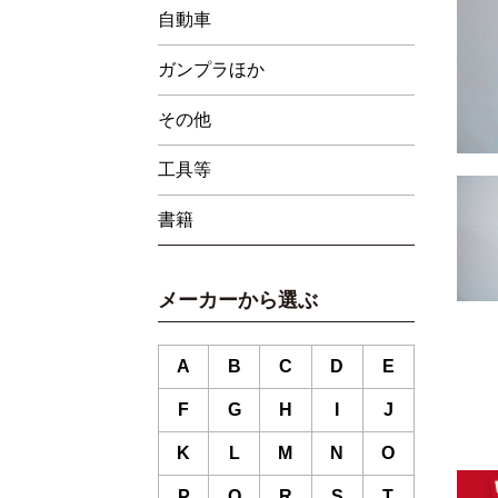
自動車
ガンプラほか
その他
工具等
書籍
メーカーから選ぶ
A
B
C
D
E
F
G
H
I
J
K
L
M
N
O
P
Q
R
S
T