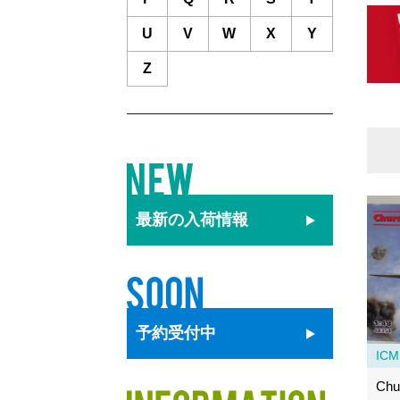
U
V
W
X
Y
Z
最新の
入荷情報
予約
受付中
ICM
Chur