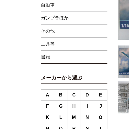
自動車
ガンプラほか
その他
工具等
書籍
メーカーから選ぶ
A
B
C
D
E
F
G
H
I
J
K
L
M
N
O
P
Q
R
S
T