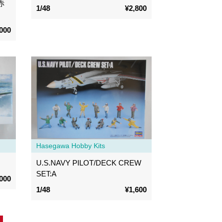
赤
1/48
¥2,800
000
Hasegawa Hobby Kits
U.S.NAVY PILOT/DECK CREW
SET:A
000
1/48
¥1,600