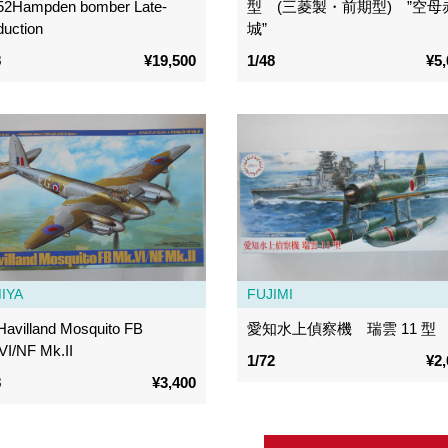
52Hampden bomber Late-
型 (三菱製・前期型) ”空母
duction
城”
8
¥19,500
1/48
¥5,
IYA
FUJIMI
Havilland Mosquito FB
愛知水上偵察機 瑞雲 11 型
VI/NF Mk.II
1/72
¥2,
8
¥3,400