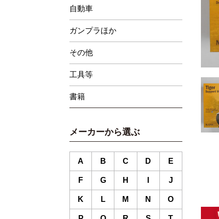
自動車
ガンプラほか
その他
工具等
書籍
メーカーから選ぶ
A
B
C
D
E
F
G
H
I
J
K
L
M
N
O
P
Q
R
S
T