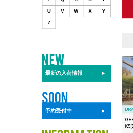
U
V
W
X
Y
Z
最新の
入荷情報
DR
予約
受付中
GE
K5[