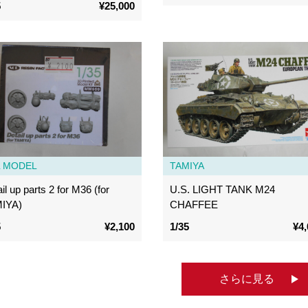
5
¥25,000
L MODEL
TAMIYA
il up parts 2 for M36 (for
U.S. LIGHT TANK M24
IYA)
CHAFFEE
5
¥2,100
1/35
¥4,
さらに見る