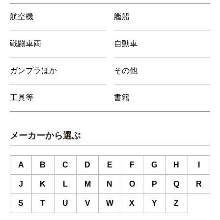
航空機
艦船
戦闘車両
自動車
ガンプラほか
その他
工具等
書籍
メーカーから選ぶ
A
B
C
D
E
F
G
H
I
J
K
L
M
N
O
P
Q
R
S
T
U
V
W
X
Y
Z