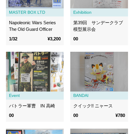
MASTER BOX LTD
Exhibition
Napoleonic Wars Series
第39回 サンデークラブ
The Old Guard Officer
模型展示会
1/32
¥3,200
00
Event
BANDAI
バトラー軍曹 IN 高崎
クイック!! ニャース
00
00
¥780