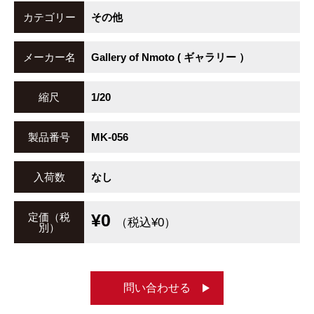
カテゴリー
その他
メーカー名
Gallery of Nmoto ( ギャラリー ）
縮尺
1/20
製品番号
MK-056
入荷数
なし
¥0
定価（税
（税込¥0）
別）
問い合わせる