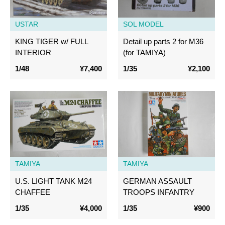
USTAR
SOL MODEL
KING TIGER w/ FULL
Detail up parts 2 for M36
INTERIOR
(for TAMIYA)
1/48
¥7,400
1/35
¥2,100
TAMIYA
TAMIYA
U.S. LIGHT TANK M24
GERMAN ASSAULT
CHAFFEE
TROOPS INFANTRY
1/35
¥4,000
1/35
¥900