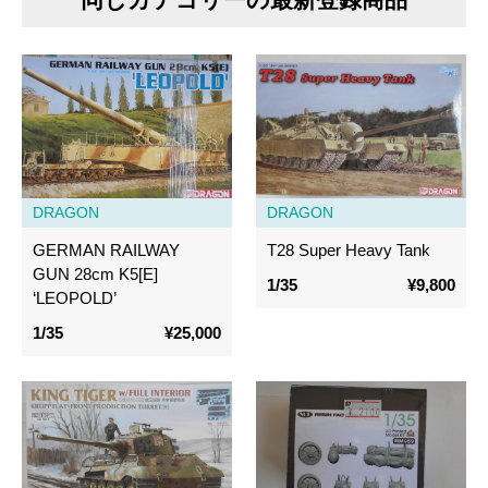
DRAGON
DRAGON
GERMAN RAILWAY
T28 Super Heavy Tank
GUN 28cm K5[E]
1/35
¥9,800
‘LEOPOLD’
1/35
¥25,000