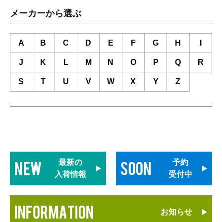
メーカーから選ぶ
A
B
C
D
E
F
G
H
I
J
K
L
M
N
O
P
Q
R
S
T
U
V
W
X
Y
Z
最新の
予約
入荷情報
受付中
お知らせ