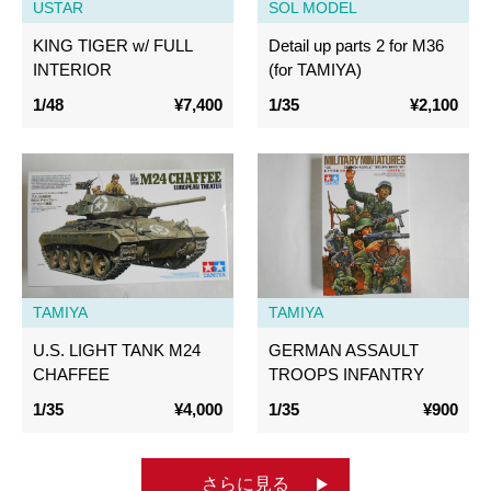
USTAR
SOL MODEL
KING TIGER w/ FULL
Detail up parts 2 for M36
INTERIOR
(for TAMIYA)
1/48
¥7,400
1/35
¥2,100
TAMIYA
TAMIYA
U.S. LIGHT TANK M24
GERMAN ASSAULT
CHAFFEE
TROOPS INFANTRY
1/35
¥4,000
1/35
¥900
さらに見る