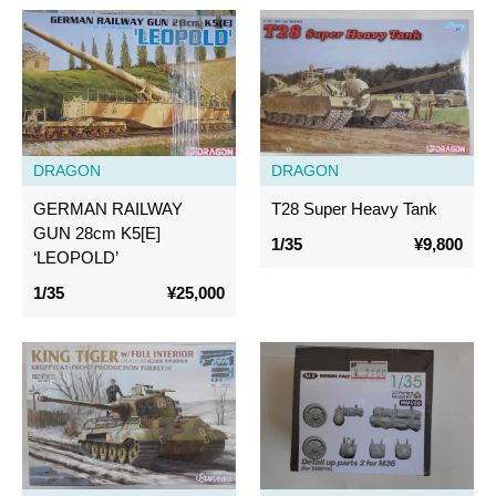
DRAGON
DRAGON
GERMAN RAILWAY
T28 Super Heavy Tank
GUN 28cm K5[E]
1/35
¥9,800
‘LEOPOLD’
1/35
¥25,000