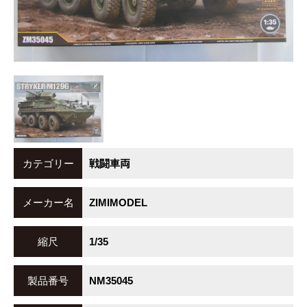
カテゴリー
戦闘車両
メーカー名
ZIMIMODEL
縮尺
1/35
製品番号
NM35045