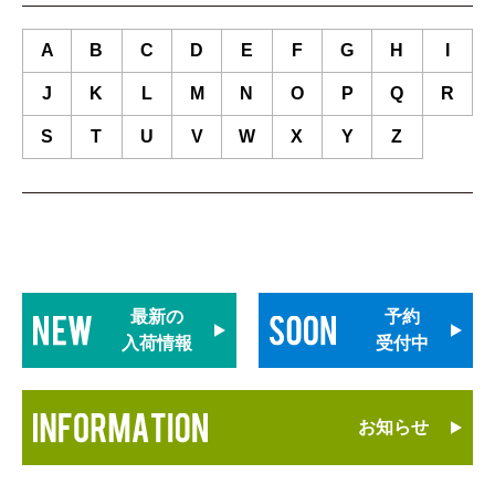
A
B
C
D
E
F
G
H
I
J
K
L
M
N
O
P
Q
R
S
T
U
V
W
X
Y
Z
最新の
予約
入荷情報
受付中
お知らせ