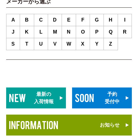
メーカーから選ぶ
A
B
C
D
E
F
G
H
I
J
K
L
M
N
O
P
Q
R
S
T
U
V
W
X
Y
Z
最新の
予約
入荷情報
受付中
お知らせ