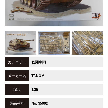
カテゴリー
戦闘車両
メーカー名
TAKOM
縮尺
1/35
製品番号
No. 35002