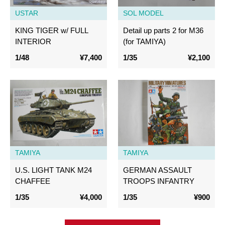
USTAR
SOL MODEL
KING TIGER w/ FULL
Detail up parts 2 for M36
INTERIOR
(for TAMIYA)
1/48
¥7,400
1/35
¥2,100
TAMIYA
TAMIYA
U.S. LIGHT TANK M24
GERMAN ASSAULT
CHAFFEE
TROOPS INFANTRY
1/35
¥4,000
1/35
¥900