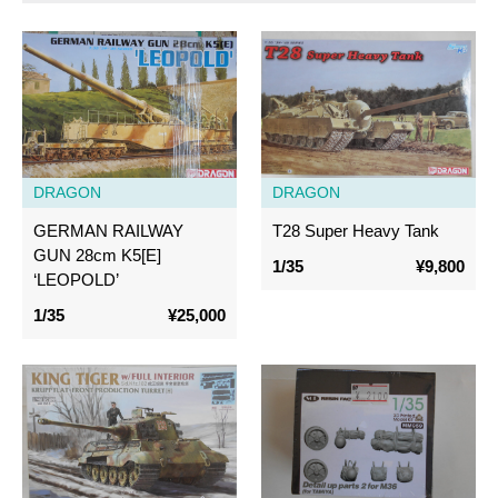
DRAGON
DRAGON
GERMAN RAILWAY
T28 Super Heavy Tank
GUN 28cm K5[E]
1/35
¥9,800
‘LEOPOLD’
1/35
¥25,000