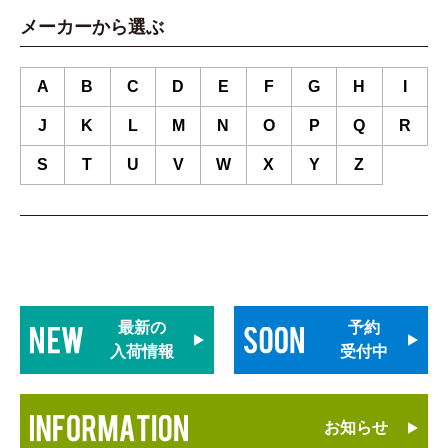
メーカーから選ぶ
A
B
C
D
E
F
G
H
I
J
K
L
M
N
O
P
Q
R
S
T
U
V
W
X
Y
Z
最新の
予約
入荷情報
受付中
お知らせ