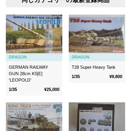
DRAGON
DRAGON
GERMAN RAILWAY
T28 Super Heavy Tank
GUN 28cm K5[E]
1/35
¥9,800
‘LEOPOLD’
1/35
¥25,000