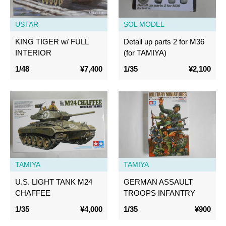
USTAR
SOL MODEL
KING TIGER w/ FULL
Detail up parts 2 for M36
INTERIOR
(for TAMIYA)
1/48
¥7,400
1/35
¥2,100
TAMIYA
TAMIYA
U.S. LIGHT TANK M24
GERMAN ASSAULT
CHAFFEE
TROOPS INFANTRY
1/35
¥4,000
1/35
¥900