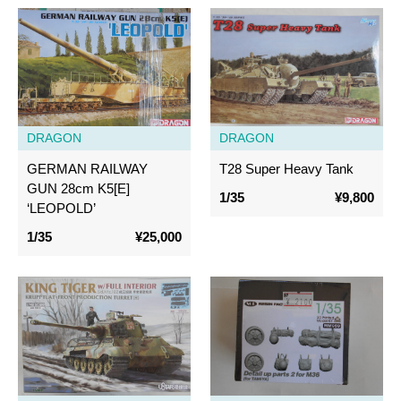
DRAGON
DRAGON
GERMAN RAILWAY
T28 Super Heavy Tank
GUN 28cm K5[E]
1/35
¥9,800
‘LEOPOLD’
1/35
¥25,000