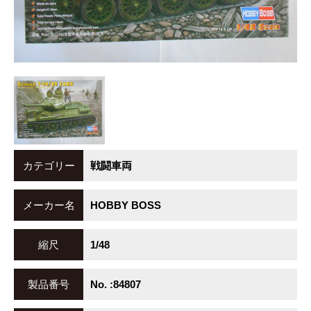
カテゴリー
戦闘車両
メーカー名
HOBBY BOSS
縮尺
1/48
製品番号
No. :84807