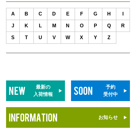
A
B
C
D
E
F
G
H
I
J
K
L
M
N
O
P
Q
R
S
T
U
V
W
X
Y
Z
最新の
予約
入荷情報
受付中
お知らせ