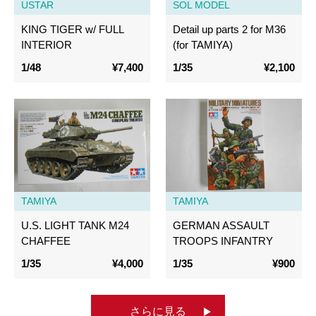
USTAR
SOL MODEL
KING TIGER w/ FULL
Detail up parts 2 for M36
INTERIOR
(for TAMIYA)
1/48
¥7,400
1/35
¥2,100
TAMIYA
TAMIYA
U.S. LIGHT TANK M24
GERMAN ASSAULT
CHAFFEE
TROOPS INFANTRY
1/35
¥4,000
1/35
¥900
さらに見る