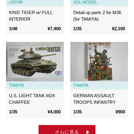
USTAR
SOL MODEL
KING TIGER w/ FULL
Detail up parts 2 for M36
INTERIOR
(for TAMIYA)
1/48
¥7,400
1/35
¥2,100
TAMIYA
TAMIYA
U.S. LIGHT TANK M24
GERMAN ASSAULT
CHAFFEE
TROOPS INFANTRY
1/35
¥4,000
1/35
¥900
さらに見る