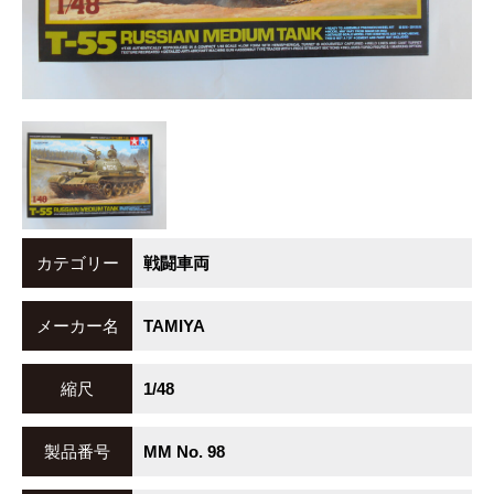
カテゴリー
戦闘車両
メーカー名
TAMIYA
縮尺
1/48
製品番号
MM No. 98