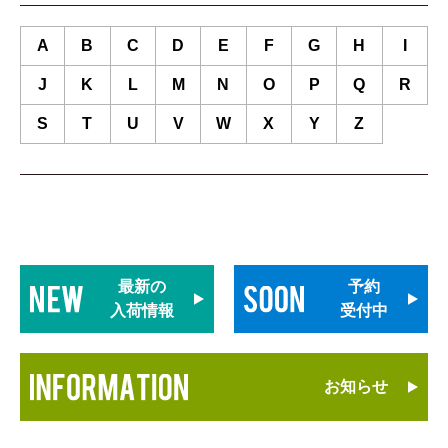
A
B
C
D
E
F
G
H
I
J
K
L
M
N
O
P
Q
R
S
T
U
V
W
X
Y
Z
最新の
予約
入荷情報
受付中
お知らせ