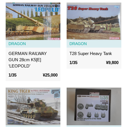
DRAGON
DRAGON
GERMAN RAILWAY
T28 Super Heavy Tank
GUN 28cm K5[E]
1/35
¥9,800
‘LEOPOLD’
1/35
¥25,000