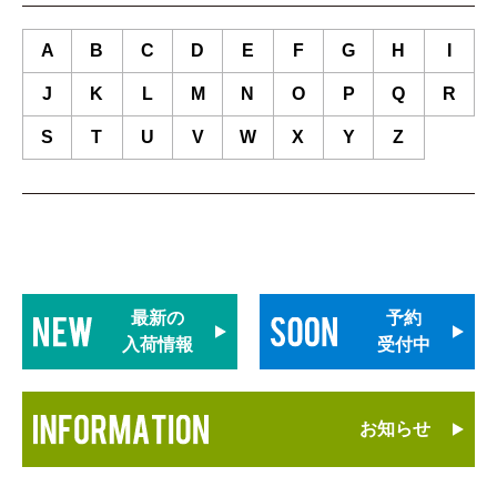
A
B
C
D
E
F
G
H
I
J
K
L
M
N
O
P
Q
R
S
T
U
V
W
X
Y
Z
最新の
予約
入荷情報
受付中
お知らせ