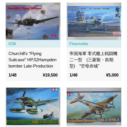
ICM
Finemolds
Churchill’s “Flying
帝国海軍 零式艦上戦闘機
Suitcase” HP.52Hampden
二一型 (三菱製・前期
bomber Late-Production
型) ”空母赤城”
1/48
¥19,500
1/48
¥5,000