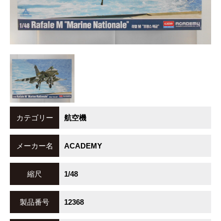
カテゴリー
航空機
メーカー名
ACADEMY
縮尺
1/48
製品番号
12368