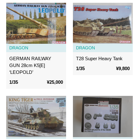
DRAGON
DRAGON
GERMAN RAILWAY
T28 Super Heavy Tank
GUN 28cm K5[E]
1/35
¥9,800
‘LEOPOLD’
1/35
¥25,000