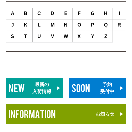
A
B
C
D
E
F
G
H
I
J
K
L
M
N
O
P
Q
R
S
T
U
V
W
X
Y
Z
最新の
予約
入荷情報
受付中
お知らせ