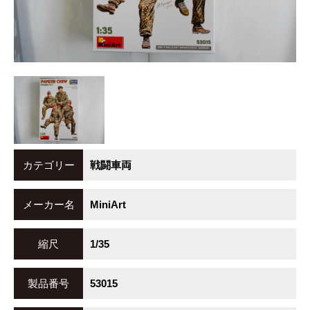
カテゴリー
戦闘車両
メーカー名
MiniArt
縮尺
1/35
製品番号
53015