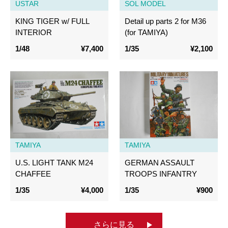
USTAR
SOL MODEL
KING TIGER w/ FULL
Detail up parts 2 for M36
INTERIOR
(for TAMIYA)
1/48
¥7,400
1/35
¥2,100
TAMIYA
TAMIYA
U.S. LIGHT TANK M24
GERMAN ASSAULT
CHAFFEE
TROOPS INFANTRY
1/35
¥4,000
1/35
¥900
さらに見る