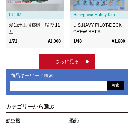
FUJIMI
Hasegawa Hobby Kits
愛知水上偵察機 瑞雲 11
U.S.NAVY PILOT/DECK
型
CREW SET:A
1/72
¥2,000
1/48
¥1,600
さらに見る
商品キーワード検索
検索
カテゴリーから選ぶ
航空機
艦船