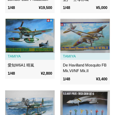
1/48
¥19,500
1/48
¥5,000
TAMIYA
TAMIYA
愛知M6A1 晴嵐
De Havilland Mosquito FB
Mk.VI/NF Mk.II
1/48
¥2,800
1/48
¥3,400