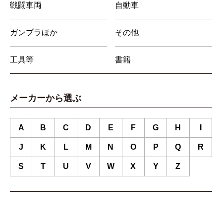
戦闘車両
自動車
ガンプラほか
その他
工具等
書籍
メーカーから選ぶ
A
B
C
D
E
F
G
H
I
J
K
L
M
N
O
P
Q
R
S
T
U
V
W
X
Y
Z