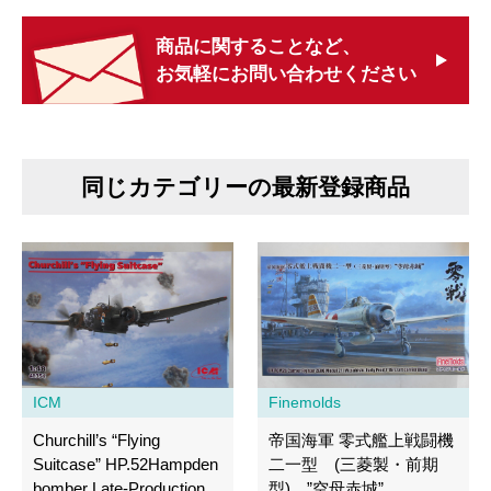
商品に関することなど、
お気軽にお問い合わせください
同じカテゴリーの最新登録商品
ICM
Finemolds
Churchill’s “Flying
帝国海軍 零式艦上戦闘機
Suitcase” HP.52Hampden
二一型 (三菱製・前期
bomber Late-Production
型) ”空母赤城”