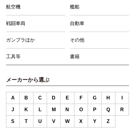
航空機
艦船
戦闘車両
自動車
ガンプラほか
その他
工具等
書籍
メーカーから選ぶ
A
B
C
D
E
F
G
H
I
J
K
L
M
N
O
P
Q
R
S
T
U
V
W
X
Y
Z