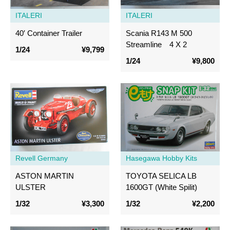
ITALERI
ITALERI
40′ Container Trailer
Scania R143 M 500
Streamline 4 X 2
1/24
¥9,799
1/24
¥9,800
Revell Germany
Hasegawa Hobby Kits
ASTON MARTIN
TOYOTA SELICA LB
ULSTER
1600GT (White Spilit)
1/32
¥3,300
1/32
¥2,200