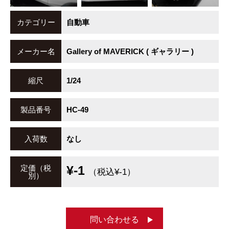
カテゴリー
自動車
メーカー名
Gallery of MAVERICK ( ギャラリー )
縮尺
1/24
製品番号
HC-49
入荷数
なし
¥-1
定価（税
（税込¥-1）
別）
問い合わせる