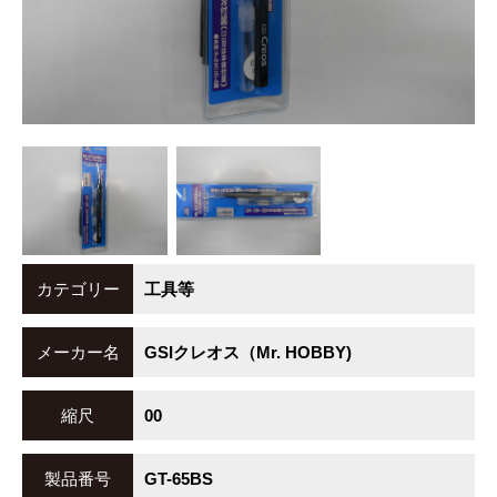
カテゴリー
工具等
メーカー名
GSIクレオス（Mr. HOBBY)
縮尺
00
製品番号
GT-65BS