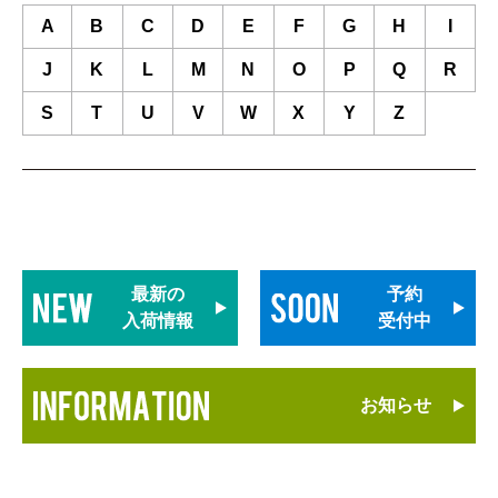
A
B
C
D
E
F
G
H
I
J
K
L
M
N
O
P
Q
R
S
T
U
V
W
X
Y
Z
最新の
予約
入荷情報
受付中
お知らせ