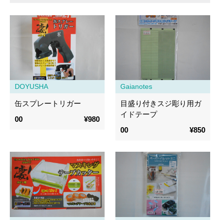
DOYUSHA
Gaianotes
缶スプレートリガー
目盛り付きスジ彫り用ガ
イドテープ
00
¥980
00
¥850