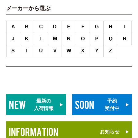
メーカーから選ぶ
A
B
C
D
E
F
G
H
I
J
K
L
M
N
O
P
Q
R
S
T
U
V
W
X
Y
Z
最新の
予約
入荷情報
受付中
お知らせ