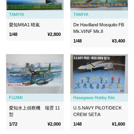
TAMIYA
TAMIYA
愛知M6A1 晴嵐
De Havilland Mosquito FB
Mk.VI/NF Mk.II
1/48
¥2,800
1/48
¥3,400
FUJIMI
Hasegawa Hobby Kits
愛知水上偵察機 瑞雲 11
U.S.NAVY PILOT/DECK
型
CREW SET:A
1/72
¥2,000
1/48
¥1,600