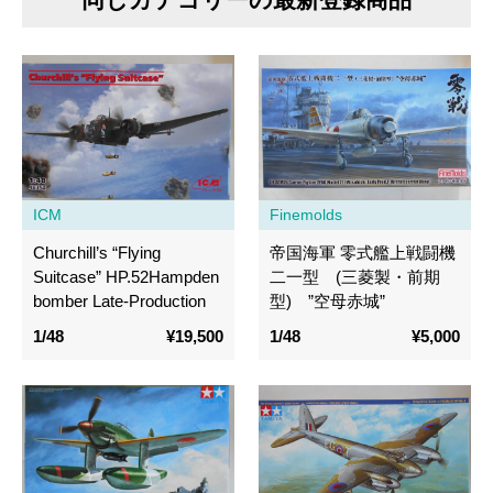
ICM
Finemolds
Churchill’s “Flying
帝国海軍 零式艦上戦闘機
Suitcase” HP.52Hampden
二一型 (三菱製・前期
bomber Late-Production
型) ”空母赤城”
1/48
¥19,500
1/48
¥5,000