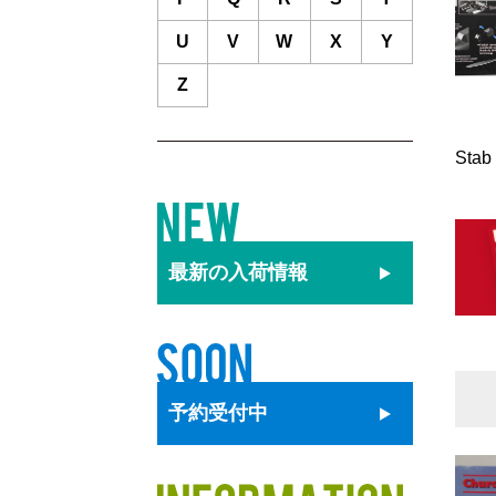
U
V
W
X
Y
Z
Stab
最新の
入荷情報
予約
受付中