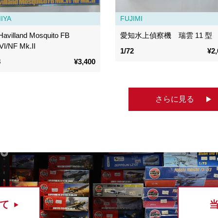
IYA
FUJIMI
Havilland Mosquito FB
愛知水上偵察機 瑞雲 11 型
VI/NF Mk.II
1/72
¥2,
8
¥3,400
さらに見る
て