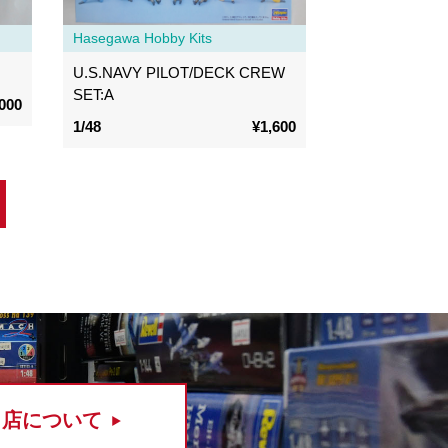
Hasegawa Hobby Kits
U.S.NAVY PILOT/DECK CREW
SET:A
000
1/48
¥1,600
当店について