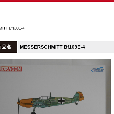
TT Bf109E-4
商品名
MESSERSCHMITT Bf109E-4