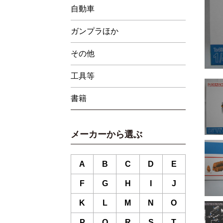
自動車
ガンプラほか
その他
工具等
書籍
メーカーから選ぶ
A
B
C
D
E
F
G
H
I
J
K
L
M
N
O
P
Q
R
S
T