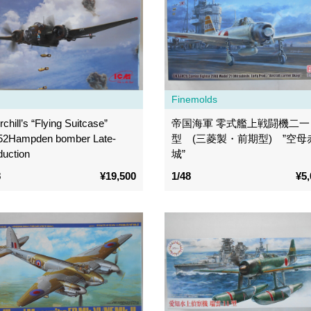
Finemolds
chill’s “Flying Suitcase”
帝国海軍 零式艦上戦闘機二一
52Hampden bomber Late-
型 (三菱製・前期型) ”空母
duction
城”
8
¥19,500
1/48
¥5,