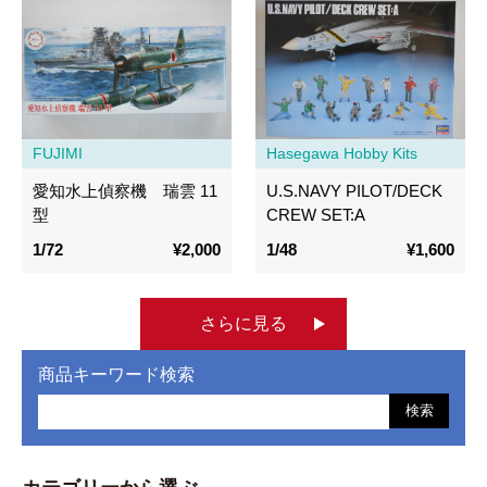
FUJIMI
Hasegawa Hobby Kits
愛知水上偵察機 瑞雲 11
U.S.NAVY PILOT/DECK
型
CREW SET:A
1/72
¥2,000
1/48
¥1,600
さらに見る
商品キーワード検索
検索