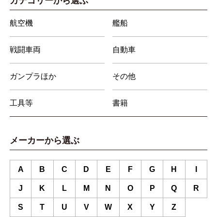
カテゴリーから選ぶ
航空機
艦船
戦闘車両
自動車
ガンプラほか
その他
工具等
書籍
メーカーから選ぶ
A
B
C
D
E
F
G
H
I
J
K
L
M
N
O
P
Q
R
S
T
U
V
W
X
Y
Z