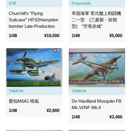
ICM
Finemolds
Churchill’s “Flying
帝国海軍 零式艦上戦闘機
Suitcase” HP.52Hampden
二一型 (三菱製・前期
bomber Late-Production
型) ”空母赤城”
1/48
¥19,500
1/48
¥5,000
TAMIYA
TAMIYA
愛知M6A1 晴嵐
De Havilland Mosquito FB
Mk.VI/NF Mk.II
1/48
¥2,800
1/48
¥3,400