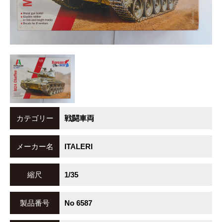
カテゴリー
戦闘車両
メーカー名
ITALERI
縮尺
1/35
製品番号
No 6587