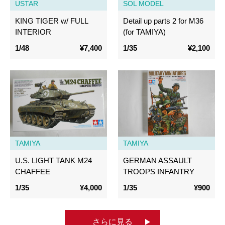
USTAR
SOL MODEL
KING TIGER w/ FULL
Detail up parts 2 for M36
INTERIOR
(for TAMIYA)
1/48
¥7,400
1/35
¥2,100
TAMIYA
TAMIYA
U.S. LIGHT TANK M24
GERMAN ASSAULT
CHAFFEE
TROOPS INFANTRY
1/35
¥4,000
1/35
¥900
さらに見る