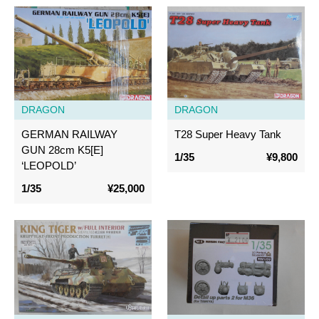
DRAGON
DRAGON
GERMAN RAILWAY
T28 Super Heavy Tank
GUN 28cm K5[E]
1/35
¥9,800
‘LEOPOLD’
1/35
¥25,000