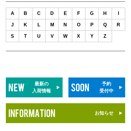
A
B
C
D
E
F
G
H
I
J
K
L
M
N
O
P
Q
R
S
T
U
V
W
X
Y
Z
最新の
予約
入荷情報
受付中
お知らせ