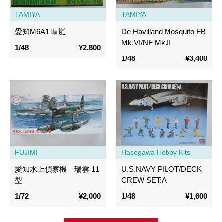
TAMIYA
TAMIYA
愛知M6A1 晴嵐
De Havilland Mosquito FB
Mk.VI/NF Mk.II
1/48
¥2,800
1/48
¥3,400
FUJIMI
Hasegawa Hobby Kits
愛知水上偵察機 瑞雲 11
U.S.NAVY PILOT/DECK
型
CREW SET:A
1/72
¥2,000
1/48
¥1,600