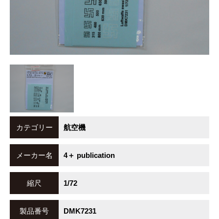
カテゴリー
航空機
メーカー名
4＋ publication
縮尺
1/72
製品番号
DMK7231