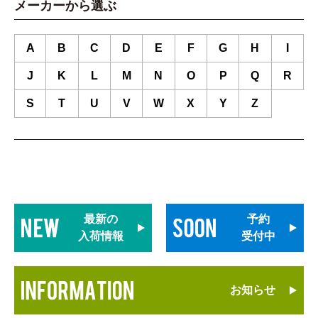
メーカーから選ぶ
A
B
C
D
E
F
G
H
I
J
K
L
M
N
O
P
Q
R
S
T
U
V
W
X
Y
Z
最新の
予約
入荷情報
受付中
お知らせ