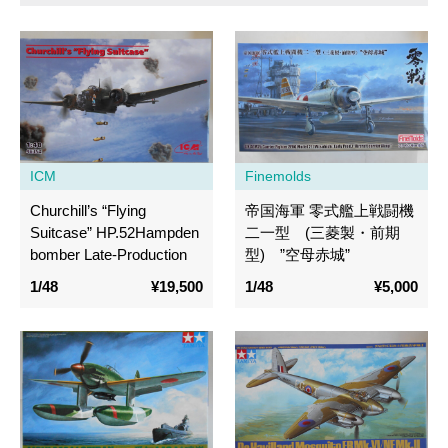
ICM
Finemolds
Churchill’s “Flying
帝国海軍 零式艦上戦闘機
Suitcase” HP.52Hampden
二一型 (三菱製・前期
bomber Late-Production
型) ”空母赤城”
1/48
¥19,500
1/48
¥5,000