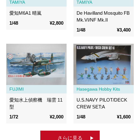
TAMIYA
TAMIYA
愛知M6A1 晴嵐
De Havilland Mosquito FB
Mk.VI/NF Mk.II
1/48
¥2,800
1/48
¥3,400
FUJIMI
Hasegawa Hobby Kits
愛知水上偵察機 瑞雲 11
U.S.NAVY PILOT/DECK
型
CREW SET:A
1/72
¥2,000
1/48
¥1,600
さらに見る