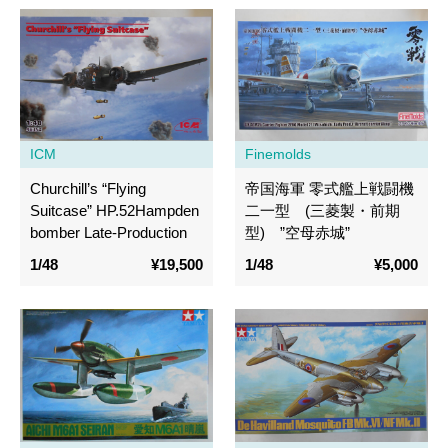
ICM
Finemolds
Churchill’s “Flying
帝国海軍 零式艦上戦闘機
Suitcase” HP.52Hampden
二一型 (三菱製・前期
bomber Late-Production
型) ”空母赤城”
1/48
¥19,500
1/48
¥5,000