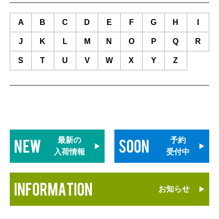
A
B
C
D
E
F
G
H
I
J
K
L
M
N
O
P
Q
R
S
T
U
V
W
X
Y
Z
最新の
予約
入荷情報
受付中
お知らせ