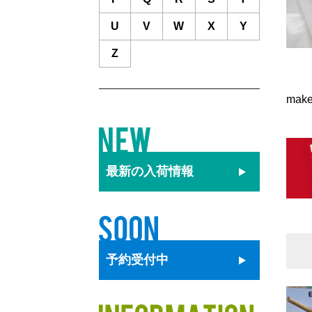
U
V
W
X
Y
Z
mak
最新の
入荷情報
予約
受付中