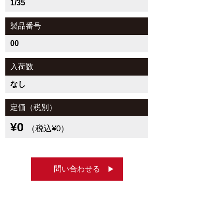
1/35
製品番号
00
入荷数
なし
定価（税別）
¥0
（税込¥0）
問い合わせる