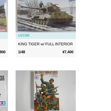
USTAR
KING TIGER w/ FULL INTERIOR
800
1/48
¥7,400