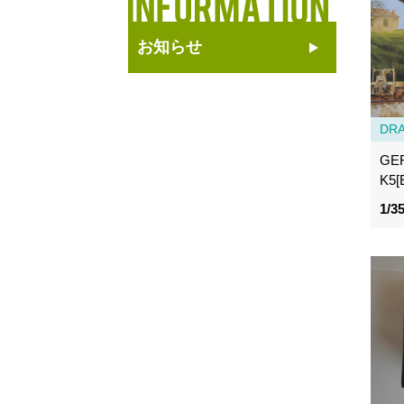
お知らせ
DR
GE
K5[
1/3