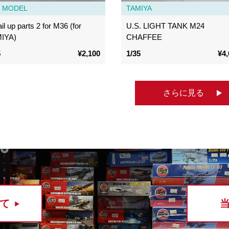
L MODEL
TAMIYA
il up parts 2 for M36 (for
U.S. LIGHT TANK M24
IYA)
CHAFFEE
5
¥2,100
1/35
¥4,
さらに見る
て