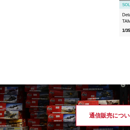
SO
Deta
TAM
1/3
通信販売につい