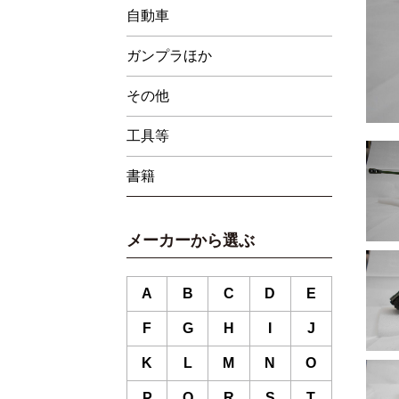
自動車
ガンプラほか
その他
工具等
書籍
メーカーから選ぶ
A
B
C
D
E
F
G
H
I
J
K
L
M
N
O
P
Q
R
S
T