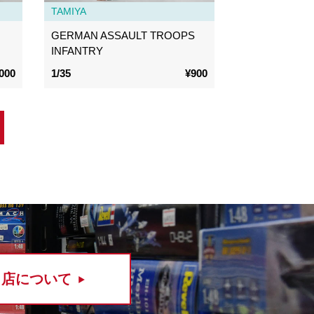
TAMIYA
GERMAN ASSAULT TROOPS
INFANTRY
000
1/35
¥900
当店について