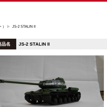
ー ）
JS-2 STALIN II
商品名
JS-2 STALIN II