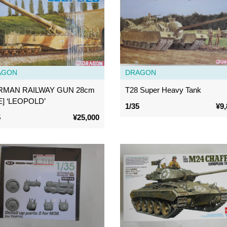
AGON
DRAGON
RMAN RAILWAY GUN 28cm
T28 Super Heavy Tank
E] ‘LEOPOLD’
1/35
¥9,
5
¥25,000