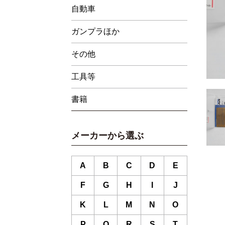
自動車
ガンプラほか
その他
工具等
書籍
メーカーから選ぶ
A
B
C
D
E
F
G
H
I
J
K
L
M
N
O
P
Q
R
S
T