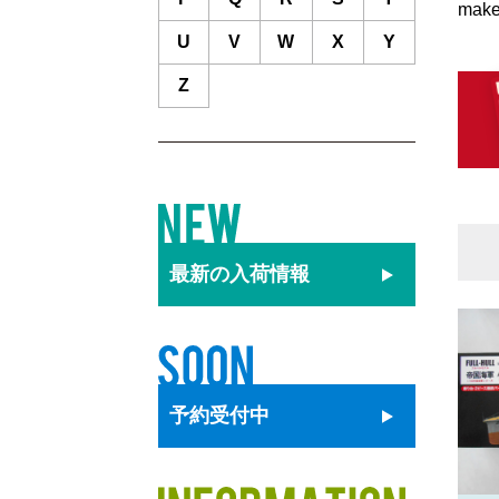
mak
U
V
W
X
Y
Z
最新の
入荷情報
予約
受付中