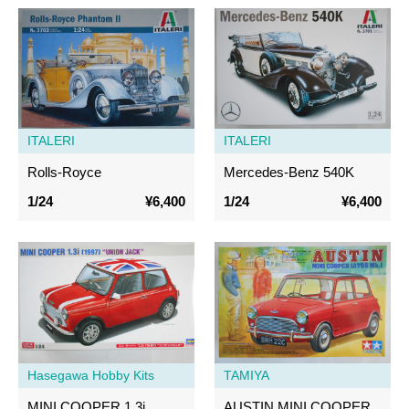
ITALERI
ITALERI
Rolls-Royce
Mercedes-Benz 540K
1/24
¥6,400
1/24
¥6,400
Hasegawa Hobby Kits
TAMIYA
MINI COOPER 1.3i
AUSTIN MINI COOPER