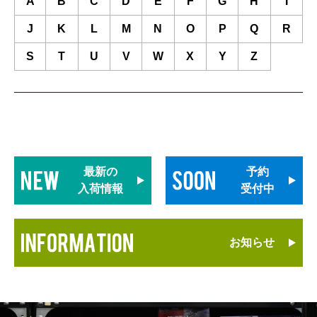
A
B
C
D
E
F
G
H
I
J
K
L
M
N
O
P
Q
R
S
T
U
V
W
X
Y
Z
最新の
予約
入荷情報
受付中
お知らせ