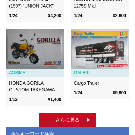
(1997) “UNION JACK”
1275S Mk.I
1/24
¥4,200
1/24
¥2,800
AOSIMA
ITALERI
HONDA GORILA
Cargo Trailer
CUSTOM TAKEGAWA
1/24
¥9,800
1/12
¥1,400
さらに見る
商品キーワード検索