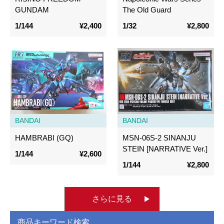
GUNDAM
The Old Guard
1/144
¥2,400
1/32
¥2,800
BANDAI
BANDAI
HAMBRABI (GQ)
MSN-06S-2 SINANJU
STEIN [NARRATIVE Ver.]
1/144
¥2,600
1/144
¥2,800
さらに見る
商品キーワード検索