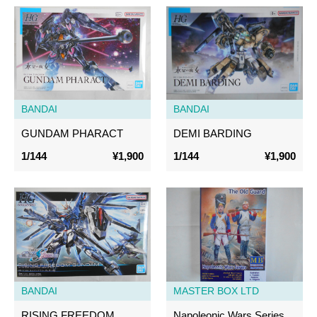
BANDAI
BANDAI
GUNDAM PHARACT
DEMI BARDING
1/144
¥1,900
1/144
¥1,900
BANDAI
MASTER BOX LTD
RISING FREEDOM
Napoleonic Wars Series