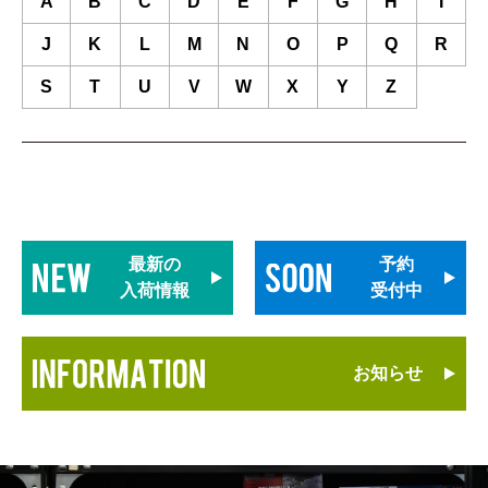
A
B
C
D
E
F
G
H
I
J
K
L
M
N
O
P
Q
R
S
T
U
V
W
X
Y
Z
最新の
予約
入荷情報
受付中
お知らせ