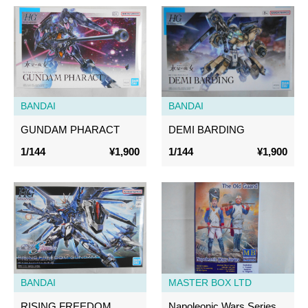
BANDAI
BANDAI
GUNDAM PHARACT
DEMI BARDING
1/144
¥1,900
1/144
¥1,900
BANDAI
MASTER BOX LTD
RISING FREEDOM
Napoleonic Wars Series