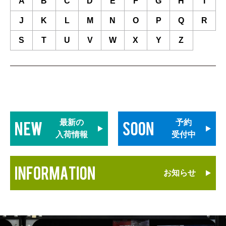
A
B
C
D
E
F
G
H
I
J
K
L
M
N
O
P
Q
R
S
T
U
V
W
X
Y
Z
最新の
予約
入荷情報
受付中
お知らせ