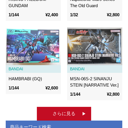
GUNDAM
The Old Guard
1/144
¥2,400
1/32
¥2,800
BANDAI
BANDAI
HAMBRABI (GQ)
MSN-06S-2 SINANJU
STEIN [NARRATIVE Ver.]
1/144
¥2,600
1/144
¥2,800
さらに見る
商品キーワード検索