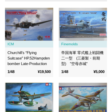
ICM
Finemolds
Churchill’s “Flying
帝国海軍 零式艦上戦闘機
Suitcase” HP.52Hampden
二一型 (三菱製・前期
bomber Late-Production
型) ”空母赤城”
1/48
¥19,500
1/48
¥5,000