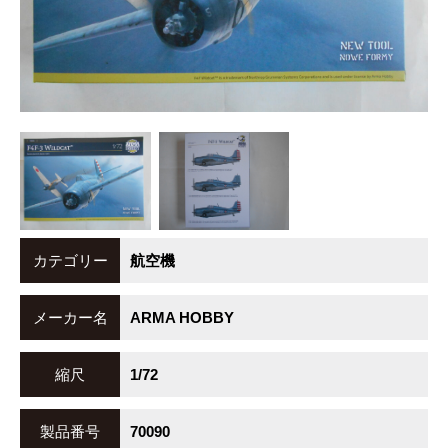
カテゴリー
航空機
メーカー名
ARMA HOBBY
縮尺
1/72
製品番号
70090