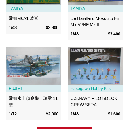
TAMIYA
TAMIYA
愛知M6A1 晴嵐
De Havilland Mosquito FB
Mk.VI/NF Mk.II
1/48
¥2,800
1/48
¥3,400
FUJIMI
Hasegawa Hobby Kits
愛知水上偵察機 瑞雲 11
U.S.NAVY PILOT/DECK
型
CREW SET:A
1/72
¥2,000
1/48
¥1,600