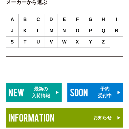
メーカーから選ぶ
A
B
C
D
E
F
G
H
I
J
K
L
M
N
O
P
Q
R
S
T
U
V
W
X
Y
Z
最新の
予約
入荷情報
受付中
お知らせ