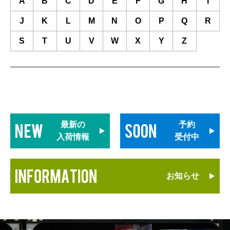
A
B
C
D
E
F
G
H
I
J
K
L
M
N
O
P
Q
R
S
T
U
V
W
X
Y
Z
最新の
予約
入荷情報
受付中
お知らせ