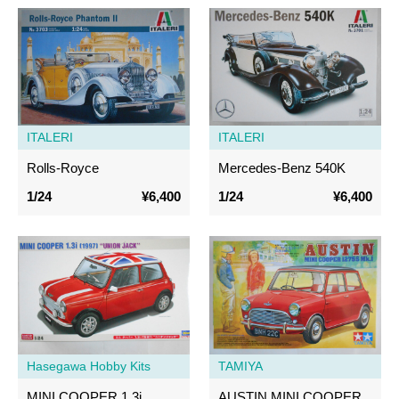
ITALERI
ITALERI
Rolls-Royce
Mercedes-Benz 540K
1/24
¥6,400
1/24
¥6,400
Hasegawa Hobby Kits
TAMIYA
MINI COOPER 1.3i
AUSTIN MINI COOPER