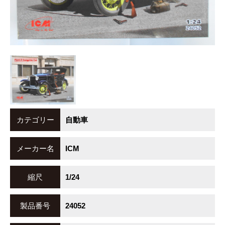
カテゴリー
自動車
メーカー名
ICM
縮尺
1/24
製品番号
24052