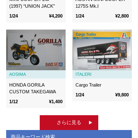
(1997) “UNION JACK”
1275S Mk.I
1/24
¥4,200
1/24
¥2,800
AOSIMA
ITALERI
HONDA GORILA
Cargo Trailer
CUSTOM TAKEGAWA
1/24
¥9,800
1/12
¥1,400
さらに見る
商品キーワード検索